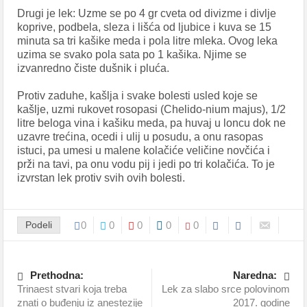
Drugi je lek: Uzme se po 4 gr cveta od divizme i divlje
koprive, podbela, sleza i lišća od ljubice i kuva se 15
minuta sa tri kašike meda i pola litre mleka. Ovog leka
uzima se svako pola sata po 1 kašika. Njime se
izvanredno čiste dušnik i pluća.
Protiv zaduhe, kašlja i svake bolesti usled koje se
kašlje, uzmi rukovet rosopasi (Chelido-nium majus), 1/2
litre beloga vina i kašiku meda, pa huvaj u loncu dok ne
uzavre trećina, ocedi i ulij u posudu, a onu rasopas
istuci, pa umesi u malene kolačiće veličine novčića i
prži na tavi, pa onu vodu pij i jedi po tri kolačića. To je
izvrstan lek protiv svih ovih bolesti.
Podeli
0
0
0
0
0
Prethodna:
Naredna:
Trinaest stvari koja treba
Lek za slabo srce polovinom
znati o buđenju iz anestezije
2017. godine