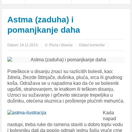
Astma (zaduha) i
pomanjkanje daha
Datum:
18.11.2015.
U:
Pluća i disanje
Ostavi komentar
Poteškoce u disanju znaci su razlicitih bolesti, kao:
ždrela, žlezde štitnjače, dušnika, рlućа, srca ili grudnog
koša. Odražava se u napadima kao da ćе se bolesnik
ugušiti, strahovanjem, te kratkom ili teškom disanju.
Uzroci su sužavanje i grčevito stezanje trepeljika u
dušniku, otećena sluznica i proširenje plućnih mehurića.
Kada
napad
nastupi, treba ruke do ramena staviti u dobro toplu vodu
i bolesniku dati da popije odmah jednu šolju vruće crne