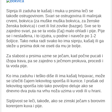
Sipnja ili zaduha te kašalj i muka u prsima leči se
takođe ostrugovinom. Svari se ostrugovina ili malinjak
crveni, bokvica (za muške muška bokvica, za ženske
ženska bokvica) i cvet ili list zovike (bazge). Sve se to
zajedno svari, pa se ta voda (čaj) malo ohladi i pije. Pije
se i neslađena, i to izjutra, u podne i naveče po 1-2
šoljice. Tako neka radi svako ko ima sipnju, kašalj ili ga
steže u prsima dok ne oseti da mu je bolje.
Za slabost u prsima uzme se ječam, kad počne pucati i
ižopa trava, pa se zajedno s ječmom prokuva, procedi i
ta voda pije.
Ko ima zaduhu i teško diše ili ima kašalj hripavac, može
se izlečiti čajem lekovitog sporiša ili kunice. I prašak od
lekovitog sporiša isto tako povoljno deluje ako se
dnevno dva puta na vrhu noža uzima u vodi ili u hrani.
Sipljivost se leči, takođe, ako se zimski ječam s borovim
korenjem kuva i pije.