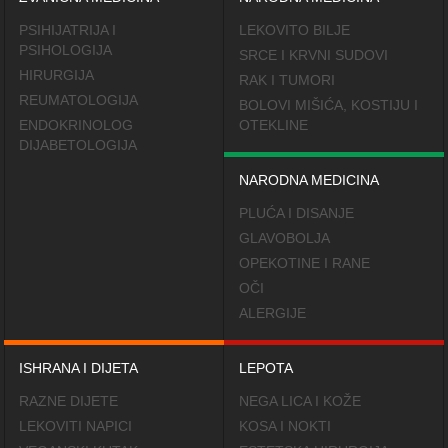
PSIHIJATRIJA I
LEKOVITO BILJE
PSIHOLOGIJA
SRCE I KRVNI SUDOVI
HIRURGIJA
RAK I TUMORI
REUMATOLOGIJA
BOLOVI MIŠIĆA, KOSTIJU I
ENDOKRINOLOG
OTEKLINE
DIJABETOLOGIJA
NARODNA MEDICINA
PLUĆA I DISANJE
GLAVOBOLJA
OPEKOTINE I RANE
OČI
ALERGIJE
ISHRANA I DIJETA
LEPOTA
RAZNE DIJETE
NEGA LICA I KOŽE
LEKOVITI NAPICI
KOSA I NOKTI