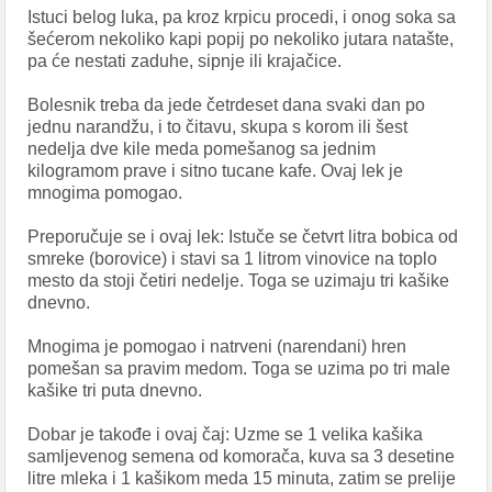
Istuci belog luka, pa kroz krpicu procedi, i onog soka sa
šećerom nekoliko kapi popij po nekoliko jutara natašte,
pa će nestati zaduhe, sipnje ili krajačice.
Bolesnik treba da jede četrdeset dana svaki dan po
jednu narandžu, i to čitavu, skupa s korom ili šest
nedelja dve kile meda pomešanog sa jednim
kilogramom prave i sitno tucane kafe. Ovaj lek je
mnogima pomogao.
Preporučuje se i ovaj lek: Istuče se četvrt litra bobica od
smreke (borovice) i stavi sa 1 litrom vinovice na toplo
mesto da stoji četiri nedelje. Toga se uzimaju tri kašike
dnevno.
Mnogima je pomogao i natrveni (narendani) hren
pomešan sa pravim medom. Toga se uzima po tri male
kašike tri puta dnevno.
Dobar je takođe i ovaj čaj: Uzme se 1 velika kašika
samljevenog semena od komorača, kuva sa 3 desetine
litre mleka i 1 kašikom meda 15 minuta, zatim se prelije