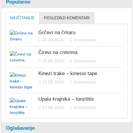
Popularno
NAJČITANIJE
POSLEDNJI KOMENTARI
Grčevi na čmaru
26.03.2016.
(0) komentara
Čirevi na crevima
26.04.2016.
(0) komentara
Kinezi trake – kinesio tape
22.03.2016.
(2) komentara
Upala krajnika – tonzilitis
22.09.2016.
(0) komentara
Oglašavanje