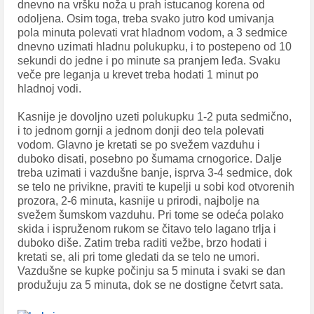
dnevno na vršku noža u prah istucanog korena od
odoljena. Osim toga, treba svako jutro kod umivanja
pola minuta polevati vrat hladnom vodom, a 3 sedmice
dnevno uzimati hladnu polukupku, i to postepeno od 10
sekundi do jedne i po minute sa pranjem leđa. Svaku
veče pre leganja u krevet treba hodati 1 minut po
hladnoj vodi.
Kasnije je dovoljno uzeti polukupku 1-2 puta sedmično,
i to jednom gornji a jednom donji deo tela polevati
vodom. Glavno je kretati se po svežem vazduhu i
duboko disati, posebno po šumama crnogorice. Dalje
treba uzimati i vazdušne banje, isprva 3-4 sedmice, dok
se telo ne privikne, praviti te kupelji u sobi kod otvorenih
prozora, 2-6 minuta, kasnije u prirodi, najbolje na
svežem šumskom vazduhu. Pri tome se odeća polako
skida i ispruženom rukom se čitavo telo lagano trlja i
duboko diše. Zatim treba raditi vežbe, brzo hodati i
kretati se, ali pri tome gledati da se telo ne umori.
Vazdušne se kupke počinju sa 5 minuta i svaki se dan
produžuju za 5 minuta, dok se ne dostigne četvrt sata.