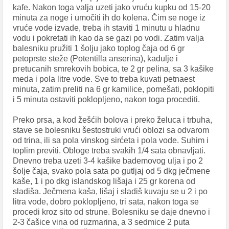
kafe. Nakon toga valja uzeti jako vruću kupku od 15-20
minuta za noge i umočiti ih do kolena. Čim se noge iz
vruće vode izvade, treba ih staviti 1 minutu u hladnu
vodu i pokretati ih kao da se gazi po vodi. Zatim valja
balesniku pružiti 1 šolju jako toplog čаја od б gr
petoprste steže (Potentilla anserina), kadulje i
ргеtucanih smrekovih bobica, te 2 gr pelina, sa 3 kašike
meda i роlа litre vode. Sve to treba kuvati petnaest
minuta, zatim preliti na 6 gr kamilice, pomešati, poklopiti
i 5 minuta ostaviti poklopljeno, nakon toga procediti.
Preko prsa, a kod žеšćih bolova i preko želuca i trbuha,
stave se bolesniku šestostruki vrući oblozi sa odvarom
od trina, ili sa pola vinskog sirćeta i pola vode. Suhim i
toplim previti. Obloge treba svakih 1/4 sata obnavljati.
Dnevno treba uzeti 3-4 kašike bademovog ulja i po 2
šolje čaja, svako pola sata po gutljaj od 5 dkg ječmene
kaše, 1 i po dkg islandskog lišaja i 25 gr korena od
sladiša. Ječmena kaša, lišaj i sladiš kuvaju se u 2 i po
litra vode, dobro poklopljeno, tri sata, nakon toga se
procedi kroz sito od strune. Bolesniku se daje dnevno i
2-3 čašice vina od ruzmarina, a 3 sedmice 2 puta