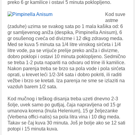
preko 6 gr kamilice i ostavi 5 minuta poklopljeno.
Kod suve
astme
(zaduhe) uzima se svakog sata po 1 mala kašika od: 6
gr samljevenog aniža (despika, Pimpinella Anisum), 6
gr osušenog cveća od divizme i 12 dkg zdravog meda.
Med se kuva 5 minuta sa 1/4 litre vinskog sirćeta i 1/4
litre vode, pa se vrijuće prelije preko aniža i divizme,
dobro poklopi i ostavi 10 minuta poklopljeno. Sedmično
se treba 1-2 puta napariti na odvaru od trine ili kamilice.
Nakon parenja treba se brzo sa pola vode i pola sirćeta
oprati, u krevet leći 1/2-3/4 sata i dobro pokriti, ili raditi
vežbe i brzo se kretati. Iza parenja ne sme se izlaziti na
vazduh barem 1/2 sata.
Kod mučnog i teškog disanja treba uzeti dnevno 2-3
šolje, uvek samo po gutljaj, čaja napravljena od 15 gr
umanova korena (Inula Helenium), 15 gr željezanke
(Verbena offici-nalis) sa pola litra vina i 10 dkg meda.
Takav se čaj kuva 30 minuta. Još je bolje ako se 12 sati
potopi i 15 minuta kuva.