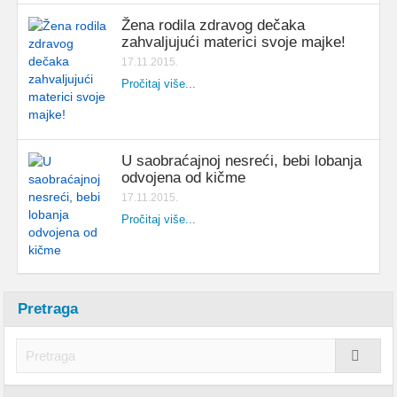
Žena rodila zdravog dečaka
zahvaljujući materici svoje majke!
17.11.2015.
Pročitaj više...
U saobraćajnoj nesreći, bebi lobanja
odvojena od kičme
17.11.2015.
Pročitaj više...
Pretraga