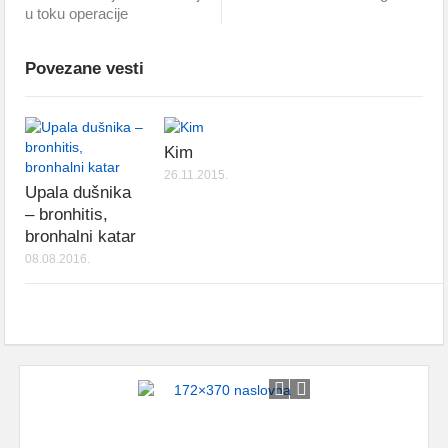
u toku operacije
Povezane vesti
Kim
26.11.2015.
Upala dušnika
– bronhitis,
bronhalni katar
08.08.2016.