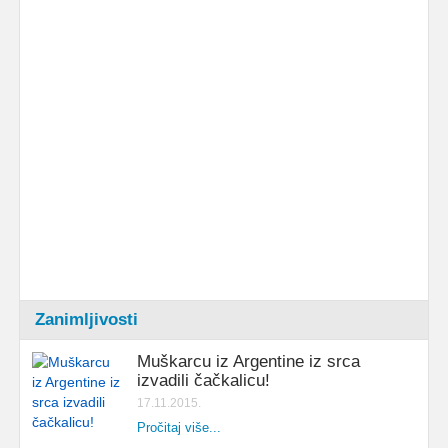
Zanimljivosti
Muškarcu iz Argentine iz srca
izvadili čačkalicu!
17.11.2015.
Pročitaj više...