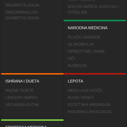
REUMATOLOGIJA
BOLOVI MIŠIĆA, KOSTIJU I
ENDOKRINOLOG
OTEKLINE
DIJABETOLOGIJA
NARODNA MEDICINA
PLUĆA I DISANJE
GLAVOBOLJA
OPEKOTINE I RANE
OČI
ALERGIJE
ISHRANA I DIJETA
LEPOTA
RAZNE DIJETE
NEGA LICA I KOŽE
LEKOVITI NAPICI
KOSA I NOKTI
VEGANSKI KUTAK
ESTETSKA HIRURGIJA
HIGIJENA I EKOLOGIJA