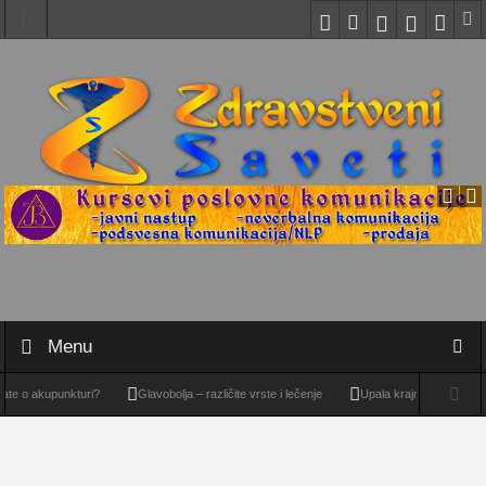
Menu
te o akupunkturi?
Glavobolja – različite vrste i lečenje
Upala krajnika – tonzilitis