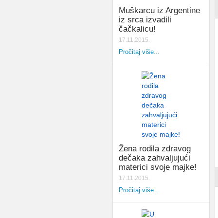
Muškarcu iz Argentine
iz srca izvadili
čačkalicu!
17.11.2015.
Pročitaj više...
Žena rodila zdravog
dečaka zahvaljujući
materici svoje majke!
17.11.2015.
Pročitaj više...