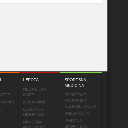
I
LEPOTA
SPORTSKA
MEDICINA
NEGA LICA I
IJETE
KOŽE
SPORTSKE
POVREDE I
 NAPICI
KOSA I NOKTI
REHABILITACIJA
I
ESTETSKA
PREVENCIJA
HIRURGIJA
ISHRANA
HIGIJENA I
SPORTISTA
EKOLOGIJA