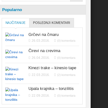
Popularno
NAJČITANIJE
POSLEDNJI KOMENTARI
Grčevi na čmaru
26.03.2016.
(0) komentara
Čirevi na crevima
26.04.2016.
(0) komentara
Kinezi trake – kinesio tape
22.03.2016.
(2) komentara
Upala krajnika – tonzilitis
22.09.2016.
(0) komentara