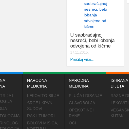
U saobraćajnoj
nesreći, bebi lobanja
odvojena od kičme
17.11.2015.
Pročitaj više...
NA
NARODNA
NARODNA
ISHRANA 
NA
MEDICINA
MEDICINA
DIJETA
TRIJA I
LEKOVITO BILJE
PLUĆA I DISANJE
RAZNE D
OGIJA
SRCE I KRVNI
GLAVOBOLJA
LEKOVITI
IJA
SUDOVI
OPEKOTINE I
VEGANSK
TOLOGIJA
RAK I TUMORI
RANE
KUTAK
RINOLOG
BOLOVI MIŠIĆA,
OČI
TOLOGIJA
KOSTIJU I