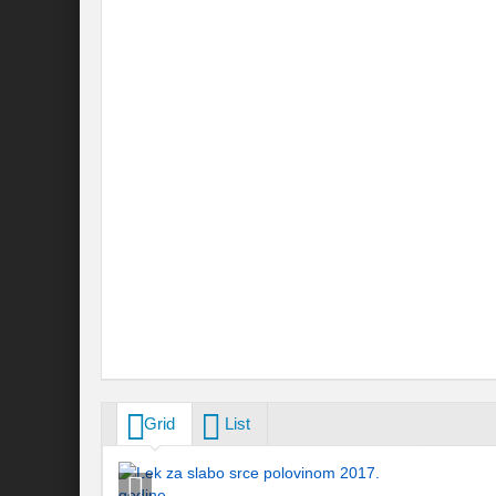
Grid
List