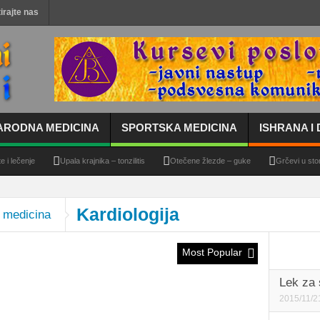
irajte nas
ARODNA MEDICINA
SPORTSKA MEDICINA
ISHRANA I 
enje
Upala krajnika – tonzilitis
Otečene žlezde – guke
Grčevi u stomaku i
Kardiologija
a medicina
Most Popular
Lek za 
2015/11/2