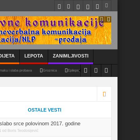
DIJETA
LEPOTA
ZANIMLJIVOSTI
 slaba probava
Groznica
Epilepsija ili padavica
Upala dušnika – bronhitis, 
OSTALE VESTI
slabo srce polovinom 2017. godine
1
od
Boris Teodosijević