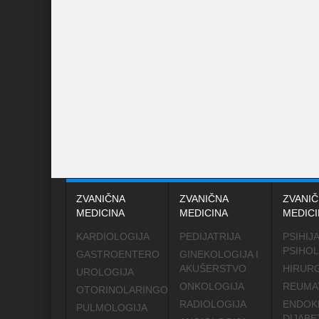
ZVANIČNA
ZVANIČNA
ZVANIČ
MEDICINA
MEDICINA
MEDICI
KARDIOLOGIJA
PEDIJATRIJA
PSIHIJA
PSIHOL
GASTROENTERO
GINEKOLOGIJA I
AKUŠERSTVO
HIRURG
UROLOGIJA
ONKOLOGIJA
REUMA
OTORINOLARINGOLOGIJA
RADIOLOGIJA
ENDOK
PULMOLOGIJA
DIJABE