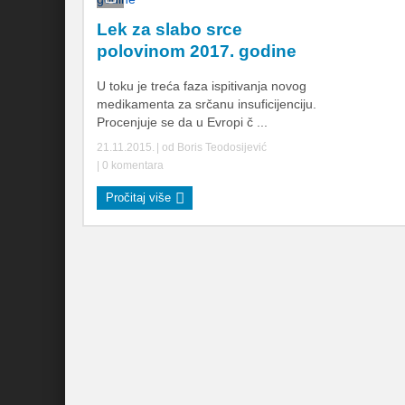
Lek za slabo srce
polovinom 2017. godine
U toku je treća faza ispitivanja novog
medikamenta za srčanu insuficijenciju.
Procenjuje se da u Evropi č ...
21.11.2015.
| od
Boris Teodosijević
|
0 komentara
Pročitaj više