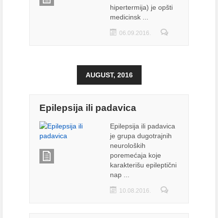
hipertermija) je opšti
medicinsk ...
06.09.2016.
AUGUST, 2016
Epilepsija ili padavica
Epilepsija ili padavica
je grupa dugotrajnih
neuroloških
poremećaja koje
karakterišu epileptični
nap ...
10.08.2016.