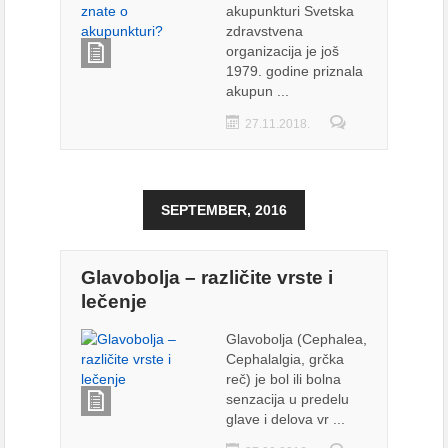
akupunkturi Svetska
zdravstvena
organizacija je još
1979. godine priznala
akupun ...
27.11.2018.
SEPTEMBER, 2016
Glavobolja – različite vrste i
lečenje
Glavobolja (Cephalea,
Cephalalgia, grčka
reč) je bol ili bolna
senzacija u predelu
glave i delova vr ...