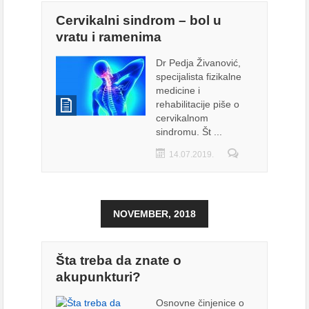
Cervikalni sindrom – bol u
vratu i ramenima
Dr Pedja Živanović,
specijalista fizikalne
medicine i
rehabilitacije piše o
cervikalnom
sindromu. Št ...
14.07.2019.
NOVEMBER, 2018
Šta treba da znate o
akupunkturi?
Osnovne činjenice o