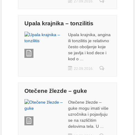
27.09.2016.
Upala krajnika – tonzilitis
Upala krajnika, angina
ili tonzilitis je relativno
često oboljenje koje
se javlja i kod dece i
kod o ...
22.09.2016.
Otečene žlezde – guke
Otečene žlezde –
guke mogu imati više
uzročnika i pojavljuju
se na različitim
delovima tela. U ...