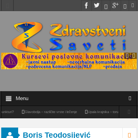
Menu
kturi?
Glavobolja – različite vrste i lečenje
Upala krajnika – tonzilitis
Oteče
Boris Teodosijević