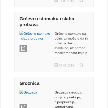
11.09.2016.
Grčevi u stomaku i slaba
probava
Grčevi u stomaku su
bolni, ali možete da ih
ublažite, lako i
efektivno, uz pomoć
medikamenata koje p
...
09.09.2016.
Groznica
Groznica (vrućica,
ognjica, pireksija,
hiperpireksija,
kontrolisana