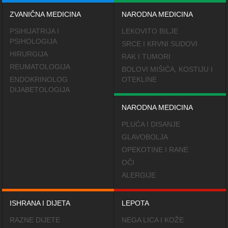
ZVANIČNA MEDICINA
NARODNA MEDICINA
PSIHIJATRIJA I
LEKOVITO BILJE
PSIHOLOGIJA
SRCE I KRVNI SUDOVI
HIRURGIJA
RAK I TUMORI
REUMATOLOGIJA
BOLOVI MIŠIĆA, KOSTIJU I
ENDOKRINOLOG
OTEKLINE
DIJABETOLOGIJA
NARODNA MEDICINA
PLUĆA I DISANJE
GLAVOBOLJA
OPEKOTINE I RANE
OČI
ALERGIJE
ISHRANA I DIJETA
LEPOTA
RAZNE DIJETE
NEGA LICA I KOŽE