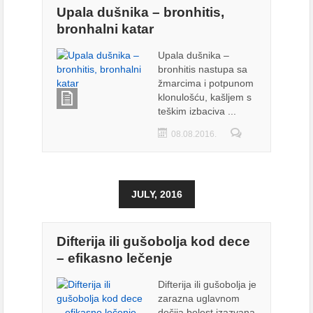
Upala dušnika – bronhitis,
bronhalni katar
Upala dušnika –
bronhitis nastupa sa
žmarcima i potpunom
klonulošću, kašljem s
teškim izbaciva ...
08.08.2016.
JULY, 2016
Difterija ili gušobolja kod dece
– efikasno lečenje
Difterija ili gušobolja je
zarazna uglavnom
dečija bolest izazvana