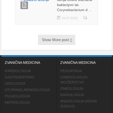
bakterijom lat.
Corynebacterium d ...
26.07.2016.
Show More post
ZVANIČNA MEDICINA
ZVANIČNA MEDICINA
KARDIOLOGIJA
PEDIJATRIJA
GASTROENTERO
GINEKOLOGIJA I
AKUŠERSTVO
UROLOGIJA
ONKOLOGIJA
OTORINOLARINGOLOGIJA
RADIOLOGIJA
PULMOLOGIJA
ANGIOLOGIJA (KRVNI
NEFROLOGIJA
SUDOVI)