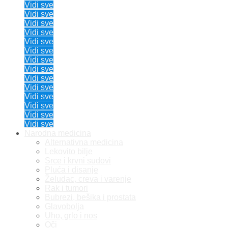
Vidi sve
Vidi sve
Vidi sve
Vidi sve
Vidi sve
Vidi sve
Vidi sve
Vidi sve
Vidi sve
Vidi sve
Vidi sve
Vidi sve
Vidi sve
Vidi sve
Narodna medicina
Alternativna medicina
Lekovito bilje
Srce i krvni sudovi
Pluća i disanje
Želudac, creva i varenje
Rak i tumori
Bubrezi, bešika i prostata
Glavobolja
Uho, grlo i nos
Oči