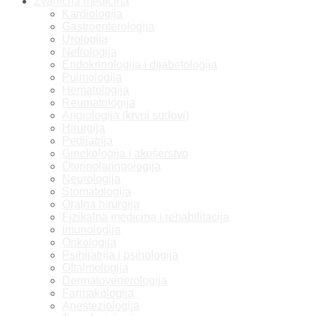
Zvanična medicina
Kardiologija
Gastroenterologija
Urologija
Nefrologija
Endokrinologija i dijabetologija
Pulmologija
Hematologija
Reumatologija
Angiologija (krvni sudovi)
Hirurgija
Pedijatrija
Ginekologija i akušerstvo
Otorinolaringologija
Neurologija
Stomatologija
Oralna hirurgija
Fizikalna medicina i rehabilitacija
Imunologija
Onkologija
Psihijatrija i psihologija
Oftalmologija
Dermatovenerologija
Farmakologija
Anesteziologija