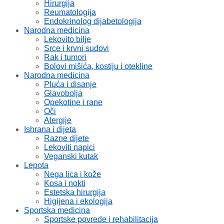
Hirurgija
Reumatologija
Endokrinolog dijabetologija
Narodna medicina
Lekovito bilje
Srce i krvni sudovi
Rak i tumori
Bolovi mišića, kostiju i otekline
Narodna medicina
Pluća i disanje
Glavobolja
Opekotine i rane
Oči
Alergije
Ishrana i dijeta
Razne dijete
Lekoviti napici
Veganski kutak
Lepota
Nega lica i kože
Kosa i nokti
Estetska hirurgija
Higijena i ekologija
Sportska medicina
Sportske povrede i rehabilitacija