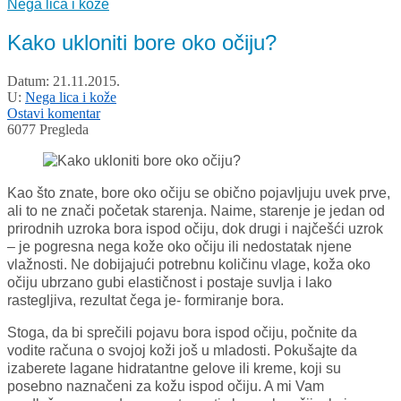
Nega lica i kože
Kako ukloniti bore oko očiju?
Datum:
21.11.2015.
U:
Nega lica i kože
Ostavi komentar
6077 Pregleda
Kao što znate, bore oko očiju se obično pojavljuju uvek prve,
ali to ne znači početak starenja. Naime, starenje je jedan od
prirodnih uzroka bora ispod očiju, dok drugi i najčešći uzrok
– je pogresna nega kože oko očiju ili nedostatak njene
vlažnosti. Ne dobijajući potrebnu količinu vlage, koža oko
očiju ubrzano gubi elastičnost i postaje suvlja i lako
rastegljiva, rezultat čega je- formiranje bora.
Stoga, da bi sprečili pojavu bora ispod očiju, počnite da
vodite računa o svojoj koži još u mladosti. Pokušajte da
izaberete lagane hidratantne gelove ili kreme, koji su
posebno naznačeni za kožu ispod očiju. A mi Vam