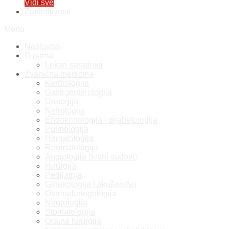
Vidi sve
Zanimljivosti
Menu
Naslovna
O nama
Lekari saradnici
Zvanična medicina
Kardiologija
Gastroenterologija
Urologija
Nefrologija
Endokrinologija i dijabetologija
Pulmologija
Hematologija
Reumatologija
Angiologija (krvni sudovi)
Hirurgija
Pedijatrija
Ginekologija i akušerstvo
Otorinolaringologija
Neurologija
Stomatologija
Oralna hirurgija