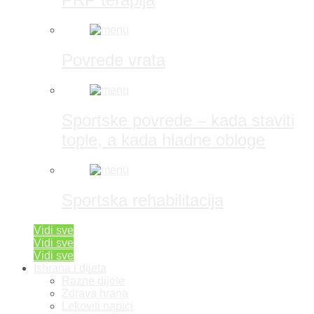
Povrede vrata
Sportske povrede – kada staviti
tople, a kada hladne obloge
Sportska rehabilitacija
Vidi sve
Vidi sve
Vidi sve
Ishrana i dijeta
Razne dijete
Zdrava hrana
Lekoviti napici