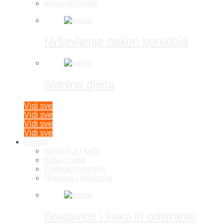
Veganski kutak
Mršavljenje nakon porođaja
Slanina dijeta
Vidi sve
Vidi sve
Vidi sve
Vidi sve
Lepota
Nega lica i kože
Kosa i nokti
Estetska hirurgija
Higijena i ekologija
Bradavice i kako ih odstraniti