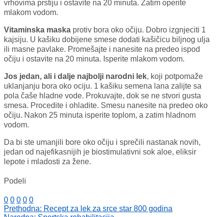
vrhovima prstiju i ostavite na 20 minuta. Zatim operite
mlakom vodom.
Vitaminska maska
protiv bora oko očiju. Dobro izgnjeciti 1
kajsiju. U kašiku dobijene smese dodati kašičicu biljnog ulja
ili masne pavlake. Promešajte i nanesite na predeo ispod
očiju i ostavite na 20 minuta. Isperite mlakom vodom.
Jos jedan, ali i dalje najbolji narodni lek
, koji potpomaže
uklanjanju bora oko ociju. 1 kašiku semena lana zalijte sa
pola čaše hladne vode. Prokuvajte, dok se ne stvori gusta
smesa. Procedite i ohladite. Smesu nanesite na predeo oko
očiju. Nakon 25 minuta isperite toplom, a zatim hladnom
vodom.
Da bi ste umanjili bore oko očiju i sprečili nastanak novih,
jedan od najefikasnijih je biostimulativni sok aloe, eliksir
lepote i mladosti za žene.
Podeli
0
0
0
0
0
Prethodna:
Recept za lek za srce star 800 godina