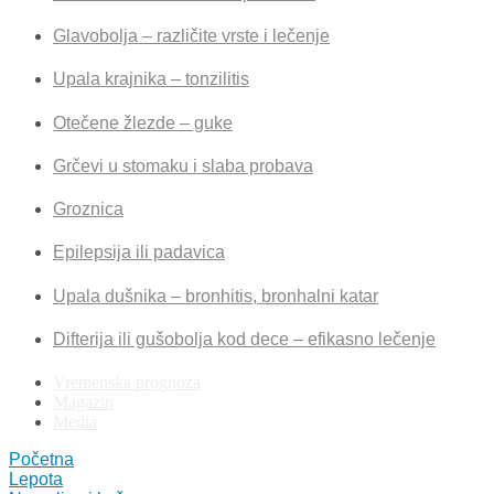
Glavobolja – različite vrste i lečenje
Upala krajnika – tonzilitis
Otečene žlezde – guke
Grčevi u stomaku i slaba probava
Groznica
Epilepsija ili padavica
Upala dušnika – bronhitis, bronhalni katar
Difterija ili gušobolja kod dece – efikasno lečenje
Vremenska prognoza
Magazin
Media
Početna
Lepota