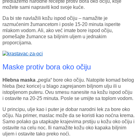
predlažemo narodne recepte protiv bora oko očiju, koje
možete sami napraviti kod svoje kuće.
Da bi ste navlažili kožu ispod očiju – namažite je
razmućenim žumancetom i posle 15-20 minuta isperite
mlakom vodom. Ali, ako već imate bore ispod očiju,
pomešajte žumance sa biljnim uljem u jednakim
proporcijama.
Maske protiv bora oko očiju
Hlebna maska
„pegla“ bore oko očiju. Natopite komad belog
hleba (bez korice) u blago zagrejanom biljnom ulju ili u
istopljenom puteru. Ovu smesu nanesite na kožu ispod očiju
i ostavite na 20-25 minuta. Posle se umijte sa toplom vodom.
U principu, ulje kao i puter je dobar narodni lek za bore oko
očiju. Na primer, maslac može da se koristi kao noćna krema.
Samo polako ga utapkajte krajevima prstiju u kožu oko očiju i
ostavite na celu noc. Ili namažite kožu oko kapaka biljnim
uljem i ostavite tako preko noći.