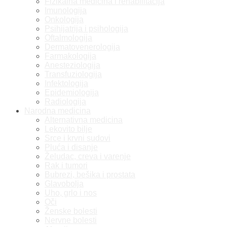
Fizikalna medicina i rehabilitacija
Imunologija
Onkologija
Psihijatrija i psihologija
Oftalmologija
Dermatovenerologija
Farmakologija
Anesteziologija
Transfuziologija
Infektologija
Epidemiologija
Radiologija
Narodna medicina
Alternativna medicina
Lekovito bilje
Srce i krvni sudovi
Pluća i disanje
Želudac, creva i varenje
Rak i tumori
Bubrezi, bešika i prostata
Glavobolja
Uho, grlo i nos
Oči
Ženske bolesti
Nervne bolesti