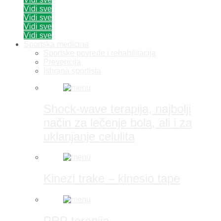
Vidi sve
Vidi sve
Vidi sve
Vidi sve
Sportska medicina
Sportske povrede i rehabilitacija
Prevencija
Ishrana sportista
Shock-wave terapija, najbolji
način za lečenje bola, ali i za
uklanjanje celulita
Kinezi trake – kinesio tape
PRP terapija