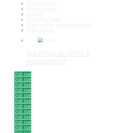
Ženske bolesti
Nervne bolesti
Alergije
Opekotine i rane
Bolovi mišića, kostiju i otekline
Polne bolesti
Šta treba da znate o
akupunkturi?
Vidi sve
Vidi sve
Vidi sve
Vidi sve
Vidi sve
Vidi sve
Vidi sve
Vidi sve
Vidi sve
Vidi sve
Vidi sve
Vidi sve