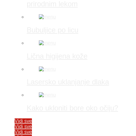
prirodnim lekom
Bubuljice po licu
Lična higijena kože
Lasersko uklanjanje dlaka
Kako ukloniti bore oko očiju?
Vidi sve
Vidi sve
Vidi sve