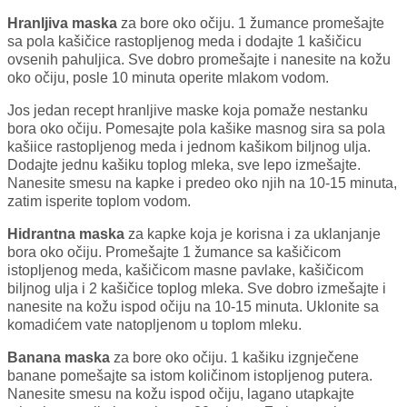
Hranljiva maska
za bore oko očiju. 1 žumance promešajte
sa pola kašičice rastopljenog meda i dodajte 1 kašičicu
ovsenih pahuljica. Sve dobro promešajte i nanesite na kožu
oko očiju, posle 10 minuta operite mlakom vodom.
Jos jedan recept hranljive maske koja pomaže nestanku
bora oko očiju. Pomesajte pola kašike masnog sira sa pola
kašiice rastopljenog meda i jednom kašikom biljnog ulja.
Dodajte jednu kašiku toplog mleka, sve lepo izmešajte.
Nanesite smesu na kapke i predeo oko njih na 10-15 minuta,
zatim isperite toplom vodom.
Hidrantna maska
za kapke koja je korisna i za uklanjanje
bora oko očiju. Promešajte 1 žumance sa kašičicom
istopljenog meda, kašičicom masne pavlake, kašičicom
biljnog ulja i 2 kašičice toplog mleka. Sve dobro izmešajte i
nanesite na kožu ispod očiju na 10-15 minuta. Uklonite sa
komadićem vate natopljenom u toplom mleku.
Banana maska
za bore oko očiju. 1 kašiku izgnječene
banane pomešajte sa istom količinom istopljenog putera.
Nanesite smesu na kožu ispod očiju, lagano utapkajte