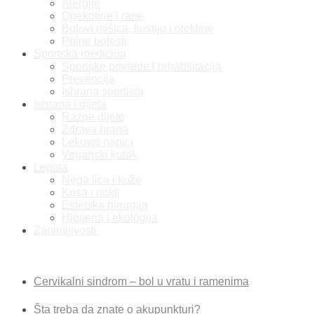
Alergije
Opekotine i rane
Bolovi mišića, kostiju i otekline
Polne bolesti
Sportska medicina
Sportske povrede i rehabilitacija
Prevencija
Ishrana sportista
Ishrana i dijeta
Razne dijete
Zdrava hrana
Lekoviti napici
Veganski kutak
Lepota
Nega lica i kože
Kosa i nokti
Estetska hirurgija
Higijena i ekologija
Zanimljivosti
Najnovije vesti
Cervikalni sindrom – bol u vratu i ramenima
Šta treba da znate o akupunkturi?