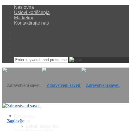
Naslovna
Uslovi korišćenja
Marketing
Kontaktirajte nas
Naslovna
O nama
Lekari saradnici