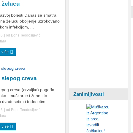
a želucu
razvoj bolesti Danas se smatra
r na želucu oboljenje uzrokovano
skom infekcijom, ...
16.
| od
Boris Teodosijević
tara
j više
 slepog creva
epog creva (crvuljka) pogađa
Zanimljivosti
ko i muškarce i žene i to
u dvadesetim i tridesetim ...
16.
| od
Boris Teodosijević
tara
j više