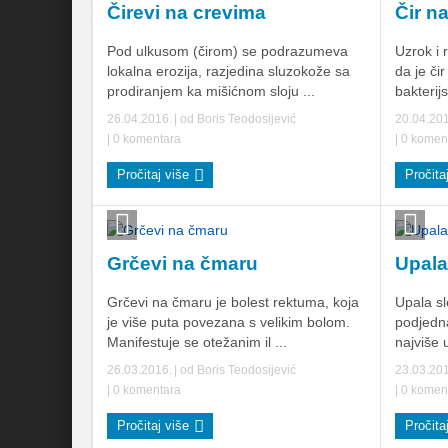
Čirevi na crevima
Čir n
Pod ulkusom (čirom) se podrazumeva
Uzrok i 
lokalna erozija, razjedina sluzokože sa
da je či
prodiranjem ka mišićnom sloju ...
bakterij
26.04.2016.
| od
Boris Teodosijević
20.04.20
|
0 komentara
|
0 komen
Pročitaj više
Pročita
Grčevi na čmaru
Upala
Grčevi na čmaru je bolest rektuma, koja
Upala sl
je više puta povezana s velikim bolom.
podjedna
Manifestuje se otežanim il ...
najviše 
26.03.2016.
| od
Boris Teodosijević
23.03.20
|
0 komentara
|
0 komen
Pročitaj više
Pročita