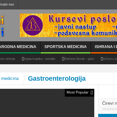
irajte nas
ARODNA MEDICINA
SPORTSKA MEDICINA
ISHRANA I 
ečenje
Upala krajnika – tonzilitis
Otečene žlezde – guke
Grčevi u stomaku 
Gastroenterologija
a medicina
Most Popular
Čirevi 
2016/04/2