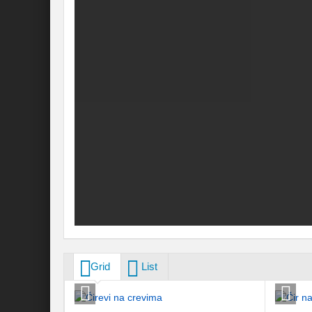
Grid
List