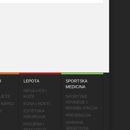
I
LEPOTA
SPORTSKA
MEDICINA
NEGA LICA I
IJETE
KOŽE
SPORTSKE
POVREDE I
 NAPICI
KOSA I NOKTI
REHABILITACIJA
I
ESTETSKA
PREVENCIJA
HIRURGIJA
ISHRANA
HIGIJENA I
SPORTISTA
EKOLOGIJA