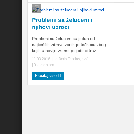
Problemi sa želucem i
njihovi uzroci
Problemi sa želucem su jedan od
najčešćih zdravstvenih poteškoća zbog
kojih u novije vreme pojedinci traž ...
11.03.2016.
| od
Boris Teodosijević
|
0 komentara
Pročitaj više