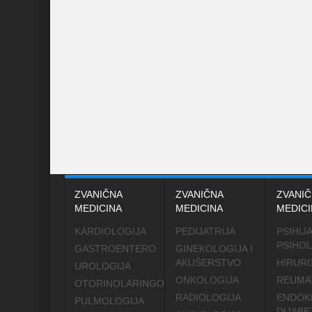
ZVANIČNA
ZVANIČNA
ZVANIČ
MEDICINA
MEDICINA
MEDICI
KARDIOLOGIJA
PEDIJATRIJA
PSIHIJA
PSIHOL
GASTROENTERO
GINEKOLOGIJA I
AKUŠERSTVO
HIRURG
UROLOGIJA
ONKOLOGIJA
REUMA
OTORINOLARINGOLOGIJA
RADIOLOGIJA
ENDOK
PULMOLOGIJA
DIJABE