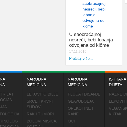
U saobraćajnoj
nesreći, bebi lobanja
odvojena od kičme
17.11.2015.
Pročitaj više...
NA
NARODNA
NARODNA
ISHRANA 
NA
MEDICINA
MEDICINA
DIJETA
TRIJA I
LEKOVITO BILJE
PLUĆA I DISANJE
RAZNE D
OGIJA
SRCE I KRVNI
GLAVOBOLJA
LEKOVITI
IJA
SUDOVI
OPEKOTINE I
VEGANSK
TOLOGIJA
RAK I TUMORI
RANE
KUTAK
RINOLOG
BOLOVI MIŠIĆA,
OČI
TOLOGIJA
KOSTIJU I