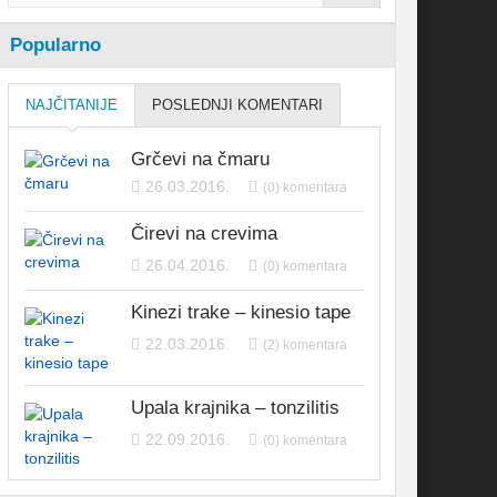
Popularno
NAJČITANIJE
POSLEDNJI KOMENTARI
Grčevi na čmaru
26.03.2016.
(0) komentara
Čirevi na crevima
26.04.2016.
(0) komentara
Kinezi trake – kinesio tape
22.03.2016.
(2) komentara
Upala krajnika – tonzilitis
22.09.2016.
(0) komentara