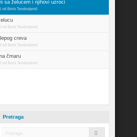
i sa želucem i njihovi uzroci
1
od
Boris Teodosijević
želucu
0
od
Boris Teodosijević
lepog creva
3
od
Boris Teodosijević
 na čmaru
6
od
Boris Teodosijević
Pretraga