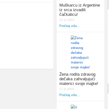
Muškarcu iz Argentine
iz srca izvadili
čačkalicu!
17.11.2015.
Pročitaj više...
Žena rodila zdravog
dečaka zahvaljujući
materici svoje majke!
17.11.2015.
Pročitaj više...