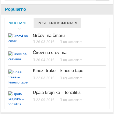
Popularno
NAJČITANIJE
POSLEDNJI KOMENTARI
Grčevi na čmaru
26.03.2016.
(0) komentara
Čirevi na crevima
26.04.2016.
(0) komentara
Kinezi trake – kinesio tape
22.03.2016.
(2) komentara
Upala krajnika – tonzilitis
22.09.2016.
(0) komentara