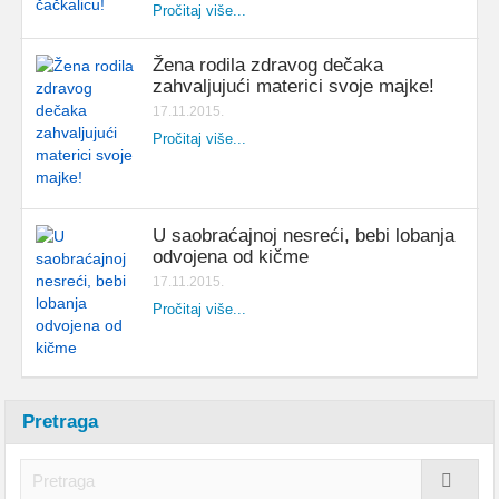
Pročitaj više...
Žena rodila zdravog dečaka
zahvaljujući materici svoje majke!
17.11.2015.
Pročitaj više...
U saobraćajnoj nesreći, bebi lobanja
odvojena od kičme
17.11.2015.
Pročitaj više...
Pretraga