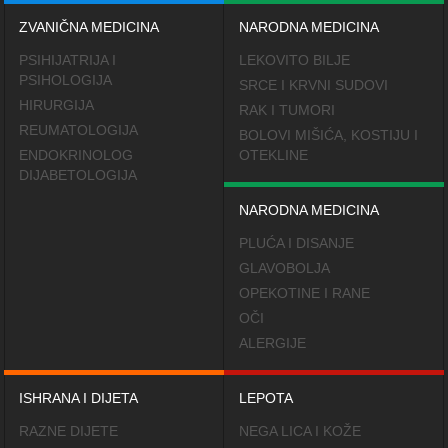
ZVANIČNA MEDICINA
NARODNA MEDICINA
PSIHIJATRIJA I
LEKOVITO BILJE
PSIHOLOGIJA
SRCE I KRVNI SUDOVI
HIRURGIJA
RAK I TUMORI
REUMATOLOGIJA
BOLOVI MIŠIĆA, KOSTIJU I
ENDOKRINOLOG
OTEKLINE
DIJABETOLOGIJA
NARODNA MEDICINA
PLUĆA I DISANJE
GLAVOBOLJA
OPEKOTINE I RANE
OČI
ALERGIJE
ISHRANA I DIJETA
LEPOTA
RAZNE DIJETE
NEGA LICA I KOŽE