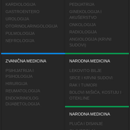
KARDIOLOGIJA
PEDIJATRIJA
GASTROENTERO
GINEKOLOGIJA I
AKUŠERSTVO
UROLOGIJA
ONKOLOGIJA
OTORINOLARINGOLOGIJA
RADIOLOGIJA
PULMOLOGIJA
ANGIOLOGIJA (KRVNI
NEFROLOGIJA
SUDOVI)
ZVANIČNA MEDICINA
NARODNA MEDICINA
PSIHIJATRIJA I
LEKOVITO BILJE
PSIHOLOGIJA
SRCE I KRVNI SUDOVI
HIRURGIJA
RAK I TUMORI
REUMATOLOGIJA
BOLOVI MIŠIĆA, KOSTIJU I
ENDOKRINOLOG
OTEKLINE
DIJABETOLOGIJA
NARODNA MEDICINA
PLUĆA I DISANJE