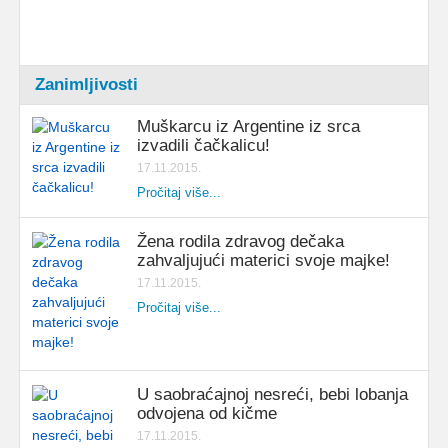
Zanimljivosti
Muškarcu iz Argentine iz srca
izvadili čačkalicu!
17.11.2015.
Pročitaj više...
Žena rodila zdravog dečaka
zahvaljujući materici svoje majke!
17.11.2015.
Pročitaj više...
U saobraćajnoj nesreći, bebi lobanja
odvojena od kičme
17.11.2015.