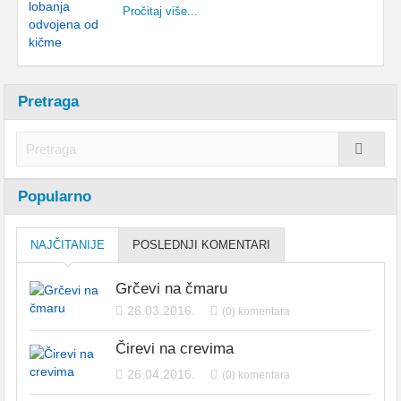
Pročitaj više...
Pretraga
Popularno
NAJČITANIJE
POSLEDNJI KOMENTARI
Grčevi na čmaru
26.03.2016.
(0) komentara
Čirevi na crevima
26.04.2016.
(0) komentara