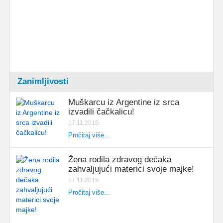
Zanimljivosti
Muškarcu iz Argentine iz srca
izvadili čačkalicu!
17.11.2015.
Pročitaj više...
Žena rodila zdravog dečaka
zahvaljujući materici svoje majke!
17.11.2015.
Pročitaj više...