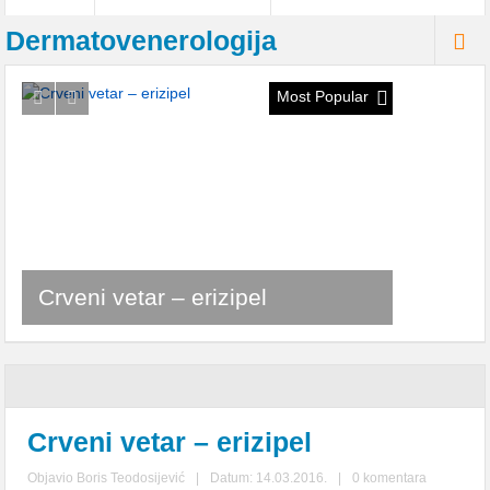
Dermatovenerologija
Most Popular
Crveni vetar – erizipel
Crveni vetar – erizipel
Objavio
Boris Teodosijević
|
Datum: 14.03.2016.
|
0 komentara