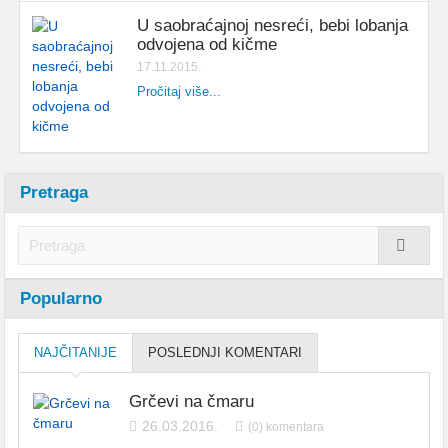
U saobraćajnoj nesreći, bebi lobanja
odvojena od kičme
17.11.2015.
Pročitaj više...
Pretraga
Popularno
NAJČITANIJE
POSLEDNJI KOMENTARI
Grčevi na čmaru
26.03.2016.
(0) komentara