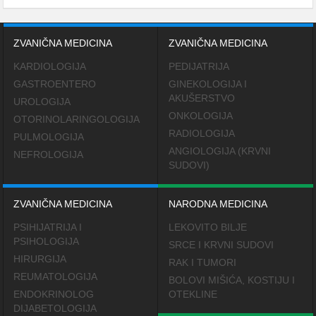
ZVANIČNA MEDICINA
ZVANIČNA MEDICINA
KARDIOLOGIJA
PEDIJATRIJA
GASTROENTERO
GINEKOLOGIJA I
AKUŠERSTVO
UROLOGIJA
ONKOLOGIJA
OTORINOLARINGOLOGIJA
RADIOLOGIJA
PULMOLOGIJA
ANGIOLOGIJA (KRVNI
NEFROLOGIJA
SUDOVI)
ZVANIČNA MEDICINA
NARODNA MEDICINA
PSIHIJATRIJA I
LEKOVITO BILJE
PSIHOLOGIJA
SRCE I KRVNI SUDOVI
HIRURGIJA
RAK I TUMORI
REUMATOLOGIJA
BOLOVI MIŠIĆA, KOSTIJU I
ENDOKRINOLOG
OTEKLINE
DIJABETOLOGIJA