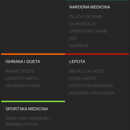
NARODNA MEDICINA
PLUĆA I DISANJE
GLAVOBOLJA
OPEKOTINE I RANE
OČI
ALERGIJE
ISHRANA I DIJETA
LEPOTA
RAZNE DIJETE
NEGA LICA I KOŽE
LEKOVITI NAPICI
KOSA I NOKTI
VEGANSKI KUTAK
ESTETSKA HIRURGIJA
HIGIJENA I EKOLOGIJA
SPORTSKA MEDICINA
SPORTSKE POVREDE I
REHABILITACIJA