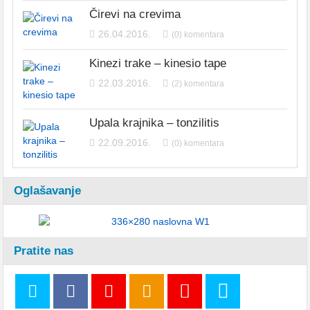
Čirevi na crevima
26.04.2016.
(0) komentara
Kinezi trake – kinesio tape
22.03.2016.
(2) komentara
Upala krajnika – tonzilitis
22.09.2016.
(0) komentara
Oglašavanje
Pratite nas