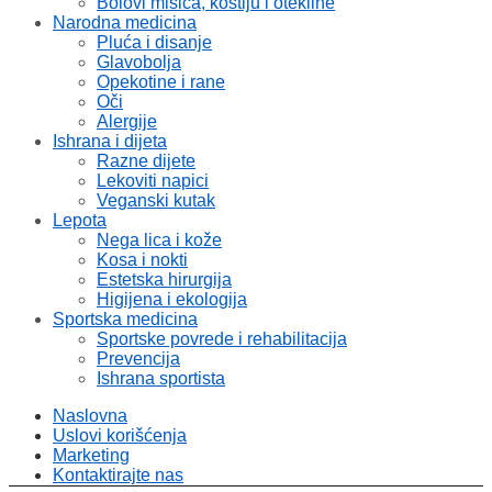
Bolovi mišića, kostiju i otekline
Narodna medicina
Pluća i disanje
Glavobolja
Opekotine i rane
Oči
Alergije
Ishrana i dijeta
Razne dijete
Lekoviti napici
Veganski kutak
Lepota
Nega lica i kože
Kosa i nokti
Estetska hirurgija
Higijena i ekologija
Sportska medicina
Sportske povrede i rehabilitacija
Prevencija
Ishrana sportista
Naslovna
Uslovi korišćenja
Marketing
Kontaktirajte nas