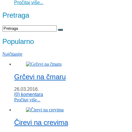
Pročitaj više...
Pretraga
Popularno
Najčitanije
Grčevi na čmaru
26.03.2016.
(0) komentara
Pročitaj više...
Čirevi na crevima