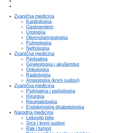
Zvanična medicina
Kardiologija
Gastroentero
Urologija
Otorinolaringologija
Pulmologija
Nefrologija
Zvanična medicina
Pedijatrija
Ginekologija i akušerstvo
Onkologija
Radiologija
Angiologija (krvni sudovi)
Zvanična medicina
Psihijatrija i psihologija
Hirurgija
Reumatologija
Endokrinolog dijabetologija
Narodna medicina
Lekovito bilje
Srce i krvni sudovi
Rak i tumori