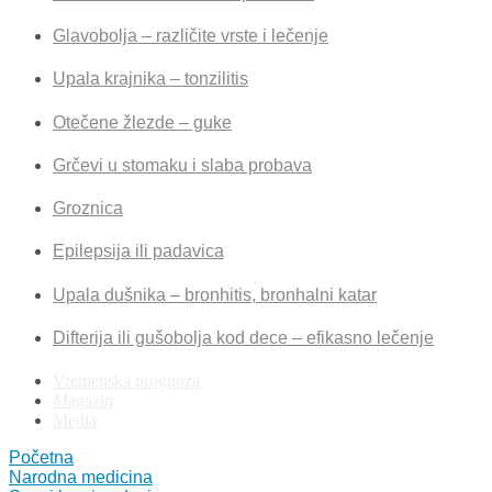
Glavobolja – različite vrste i lečenje
Upala krajnika – tonzilitis
Otečene žlezde – guke
Grčevi u stomaku i slaba probava
Groznica
Epilepsija ili padavica
Upala dušnika – bronhitis, bronhalni katar
Difterija ili gušobolja kod dece – efikasno lečenje
Vremenska prognoza
Magazin
Media
Početna
Narodna medicina