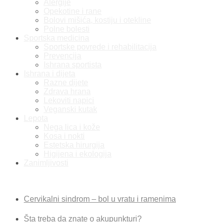
Alergije
Opekotine i rane
Bolovi mišića, kostiju i otekline
Polne bolesti
Sportska medicina
Sportske povrede i rehabilitacija
Prevencija
Ishrana sportista
Ishrana i dijeta
Razne dijete
Zdrava hrana
Lekoviti napici
Veganski kutak
Lepota
Nega lica i kože
Kosa i nokti
Estetska hirurgija
Higijena i ekologija
Zanimljivosti
Najnovije vesti
Cervikalni sindrom – bol u vratu i ramenima
Šta treba da znate o akupunkturi?