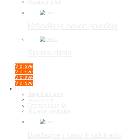
Veganski kutak
Mršavljenje nakon porođaja
Slanina dijeta
Vidi sve
Vidi sve
Vidi sve
Vidi sve
Lepota
Nega lica i kože
Kosa i nokti
Estetska hirurgija
Higijena i ekologija
Bradavice i kako ih odstraniti