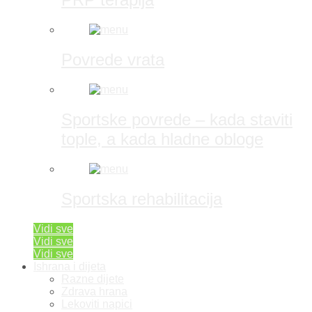
Povrede vrata
Sportske povrede – kada staviti
tople, a kada hladne obloge
Sportska rehabilitacija
Vidi sve
Vidi sve
Vidi sve
Ishrana i dijeta
Razne dijete
Zdrava hrana
Lekoviti napici