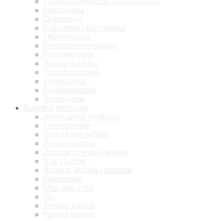
Fizikalna medicina i rehabilitacija
Imunologija
Onkologija
Psihijatrija i psihologija
Oftalmologija
Dermatovenerologija
Farmakologija
Anesteziologija
Transfuziologija
Infektologija
Epidemiologija
Radiologija
Narodna medicina
Alternativna medicina
Lekovito bilje
Srce i krvni sudovi
Pluća i disanje
Želudac, creva i varenje
Rak i tumori
Bubrezi, bešika i prostata
Glavobolja
Uho, grlo i nos
Oči
Ženske bolesti
Nervne bolesti