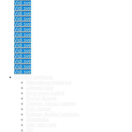
Vidi sve
Vidi sve
Vidi sve
Vidi sve
Vidi sve
Vidi sve
Vidi sve
Vidi sve
Vidi sve
Vidi sve
Vidi sve
Vidi sve
Vidi sve
Vidi sve
Narodna medicina
Alternativna medicina
Lekovito bilje
Srce i krvni sudovi
Pluća i disanje
Želudac, creva i varenje
Rak i tumori
Bubrezi, bešika i prostata
Glavobolja
Uho, grlo i nos
Oči