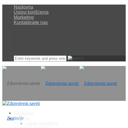
Naslovna
Uslovi korišćenja
Marketing
Kontaktirajte nas
Naslovna
O nama
Lekari saradnici