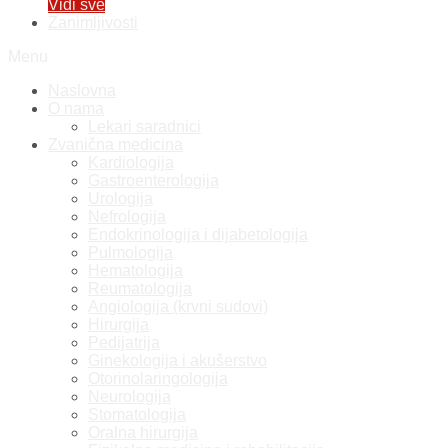
Vidi sve
Zanimljivosti
Menu
Naslovna
O nama
Lekari saradnici
Zvanična medicina
Kardiologija
Gastroenterologija
Urologija
Nefrologija
Endokrinologija i dijabetologija
Pulmologija
Hematologija
Reumatologija
Angiologija (krvni sudovi)
Hirurgija
Pedijatrija
Ginekologija i akušerstvo
Otorinolaringologija
Neurologija
Stomatologija
Oralna hirurgija