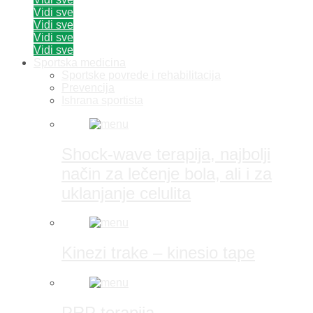
Vidi sve
Vidi sve
Vidi sve
Vidi sve
Sportska medicina
Sportske povrede i rehabilitacija
Prevencija
Ishrana sportista
Shock-wave terapija, najbolji
način za lečenje bola, ali i za
uklanjanje celulita
Kinezi trake – kinesio tape
PRP terapija