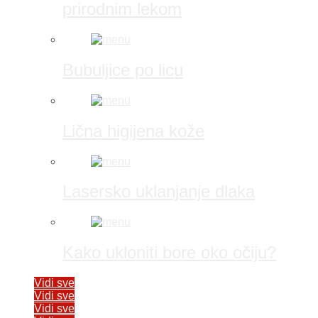
prirodnim lekom
Bubuljice po licu
Lična higijena kože
Lasersko uklanjanje dlaka
Kako ukloniti bore oko očiju?
Vidi sve
Vidi sve
Vidi sve