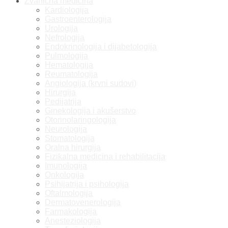
Zvanična medicina
Kardiologija
Gastroenterologija
Urologija
Nefrologija
Endokrinologija i dijabetologija
Pulmologija
Hematologija
Reumatologija
Angiologija (krvni sudovi)
Hirurgija
Pedijatrija
Ginekologija i akušerstvo
Otorinolaringologija
Neurologija
Stomatologija
Oralna hirurgija
Fizikalna medicina i rehabilitacija
Imunologija
Onkologija
Psihijatrija i psihologija
Oftalmologija
Dermatovenerologija
Farmakologija
Anesteziologija