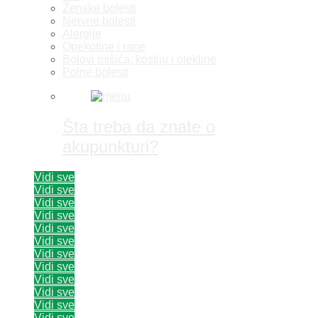
Ženske bolesti
Nervne bolesti
Alergije
Opekotine i rane
Bolovi mišića, kostiju i otekline
Polne bolesti
Šta treba da znate o
akupunkturi?
Vidi sve
Vidi sve
Vidi sve
Vidi sve
Vidi sve
Vidi sve
Vidi sve
Vidi sve
Vidi sve
Vidi sve
Vidi sve
Vidi sve