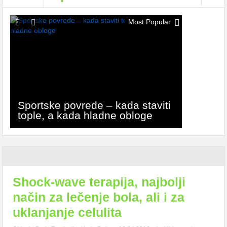
Most Popular
Sportske povrede – kada staviti
tople, a kada hladne obloge
Shock-wave terapija, najbolji
način za lečenje bola, ali i za
uklanjanje celulita