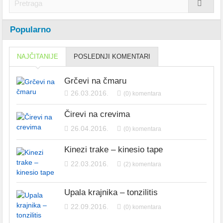
Popularno
NAJČITANIJE
POSLEDNJI KOMENTARI
Grčevi na čmaru
26.03.2016.
(0) komentara
Čirevi na crevima
26.04.2016.
(0) komentara
Kinezi trake – kinesio tape
22.03.2016.
(2) komentara
Upala krajnika – tonzilitis
22.09.2016.
(0) komentara