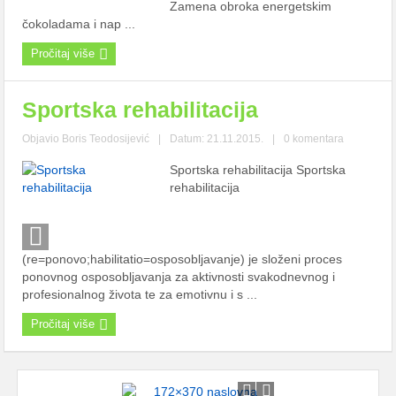
Zamena obroka energetskim
čokoladama i nap ...
Pročitaj više
Sportska rehabilitacija
Objavio
Boris Teodosijević
|
Datum: 21.11.2015.
|
0 komentara
Sportska rehabilitacija Sportska
rehabilitacija
(re=ponovo;habilitatio=osposobljavanje) je složeni proces
ponovnog osposobljavanja za aktivnosti svakodnevnog i
profesionalnog života te za emotivnu i s ...
Pročitaj više