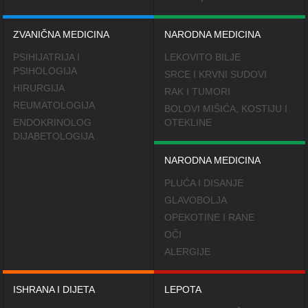
ZVANIČNA MEDICINA
NARODNA MEDICINA
PSIHIJATRIJA I
LEKOVITO BILJE
PSIHOLOGIJA
SRCE I KRVNI SUDOVI
HIRURGIJA
RAK I TUMORI
REUMATOLOGIJA
BOLOVI MIŠIĆA, KOSTIJU I
ENDOKRINOLOG
OTEKLINE
DIJABETOLOGIJA
NARODNA MEDICINA
PLUĆA I DISANJE
GLAVOBOLJA
OPEKOTINE I RANE
OČI
ALERGIJE
ISHRANA I DIJETA
LEPOTA