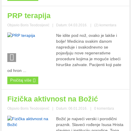
PRP terapija
Objavio
Boris Teodosijević
|
Datum: 04.03.2016.
|
(2) komentara
Ne idite pod nož, ovako je lakše i
bolje! Medicina svakim danom
napreduje i svakodnevno se
pojavljuju nove regenerativne
procedure kojima je moguće izbeći
hirurške zahvate. Pacijenti koji pate
od hron ...
Pročitaj više
Fizička aktivnost na Božić
Objavio
Boris Teodosijević
|
Datum: 06.01.2016.
|
0 komentara
Božić je najveći verski i porodični
praznik. Slaveći rođenje Isusa Hrista
slavimo i instituciju porodice. Toga