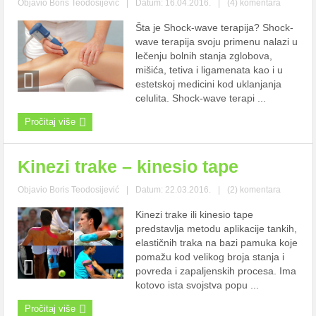
Objavio
Boris Teodosijević
|
Datum: 16.04.2016.
|
(4) komentara
Šta je Shock-wave terapija? Shock-
wave terapija svoju primenu nalazi u
lečenju bolnih stanja zglobova,
mišića, tetiva i ligamenata kao i u
estetskoj medicini kod uklanjanja
celulita. Shock-wave terapi ...
Pročitaj više
Kinezi trake – kinesio tape
Objavio
Boris Teodosijević
|
Datum: 22.03.2016.
|
(2) komentara
Kinezi trake ili kinesio tape
predstavlja metodu aplikacije tankih,
elastičnih traka na bazi pamuka koje
pomažu kod velikog broja stanja i
povreda i zapaljenskih procesa. Ima
kotovo ista svojstva popu ...
Pročitaj više