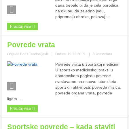
dana trebalo bi da je cela porodica
na okupu, da zajedno jedu,
pripremaju obroke, pokazuj ...
Pročitaj više
Povrede vrata
Objavio
Boris Teodosijević
|
Datum: 19.12.2015.
|
0 komentara
Povrede vrata u sportskoj medicini
U sportsko medicinskoj praksi u
anatomskom pogledu povrede
svrstavamo na osnovu intenziteta
sportskih aktivnosti: povrede mišića,
povrede organa vrata, povrede
ligam ...
Pročitaj više
Sportske povrede – kada staviti