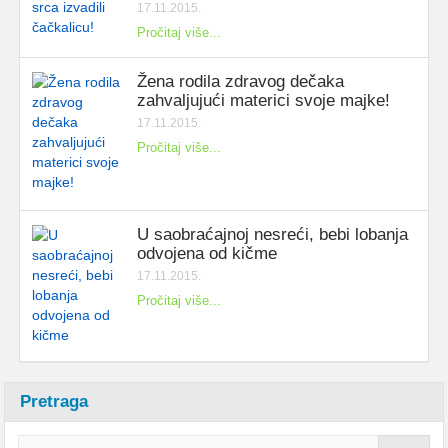
17.11.2015.
Pročitaj više...
Žena rodila zdravog dečaka
zahvaljujući materici svoje majke!
17.11.2015.
Pročitaj više...
U saobraćajnoj nesreći, bebi lobanja
odvojena od kičme
17.11.2015.
Pročitaj više...
Pretraga