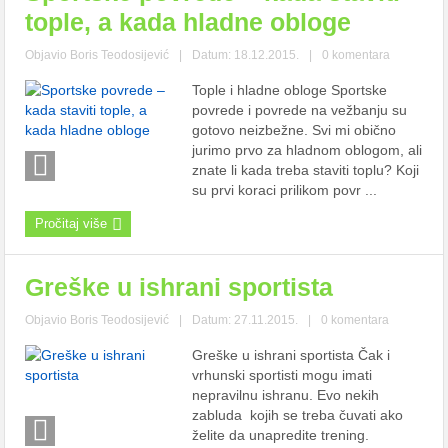
tople, a kada hladne obloge
Objavio
Boris Teodosijević
|
Datum: 18.12.2015.
|
0 komentara
Tople i hladne obloge Sportske
povrede i povrede na vežbanju su
gotovo neizbežne. Svi mi obično
jurimo prvo za hladnom oblogom, ali
znate li kada treba staviti toplu? Koji
su prvi koraci prilikom povr ...
Pročitaj više
Greške u ishrani sportista
Objavio
Boris Teodosijević
|
Datum: 27.11.2015.
|
0 komentara
Greške u ishrani sportista Čak i
vrhunski sportisti mogu imati
nepravilnu ishranu. Evo nekih
zabluda kojih se treba čuvati ako
želite da unapredite trening.