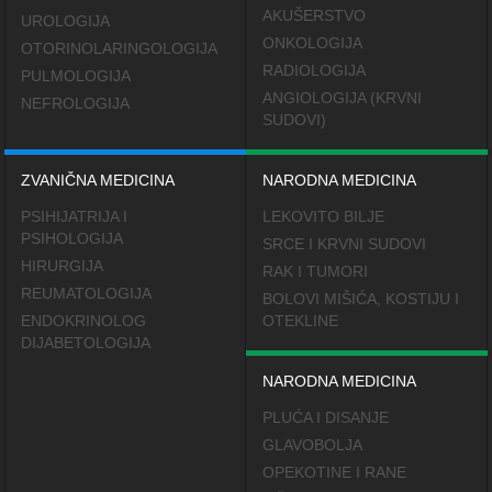
AKUŠERSTVO
UROLOGIJA
ONKOLOGIJA
OTORINOLARINGOLOGIJA
RADIOLOGIJA
PULMOLOGIJA
ANGIOLOGIJA (KRVNI
NEFROLOGIJA
SUDOVI)
ZVANIČNA MEDICINA
NARODNA MEDICINA
PSIHIJATRIJA I
LEKOVITO BILJE
PSIHOLOGIJA
SRCE I KRVNI SUDOVI
HIRURGIJA
RAK I TUMORI
REUMATOLOGIJA
BOLOVI MIŠIĆA, KOSTIJU I
ENDOKRINOLOG
OTEKLINE
DIJABETOLOGIJA
NARODNA MEDICINA
PLUĆA I DISANJE
GLAVOBOLJA
OPEKOTINE I RANE