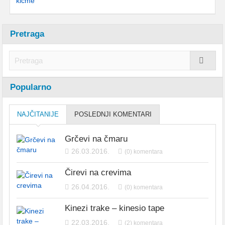
Pretraga
Popularno
NAJČITANIJE
POSLEDNJI KOMENTARI
Grčevi na čmaru
26.03.2016.
(0) komentara
Čirevi na crevima
26.04.2016.
(0) komentara
Kinezi trake – kinesio tape
22.03.2016.
(2) komentara