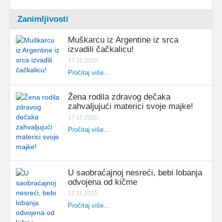
Zanimljivosti
Muškarcu iz Argentine iz srca
izvadili čačkalicu!
17.11.2015.
Pročitaj više...
Žena rodila zdravog dečaka
zahvaljujući materici svoje majke!
17.11.2015.
Pročitaj više...
U saobraćajnoj nesreći, bebi lobanja
odvojena od kičme
17.11.2015.
Pročitaj više...