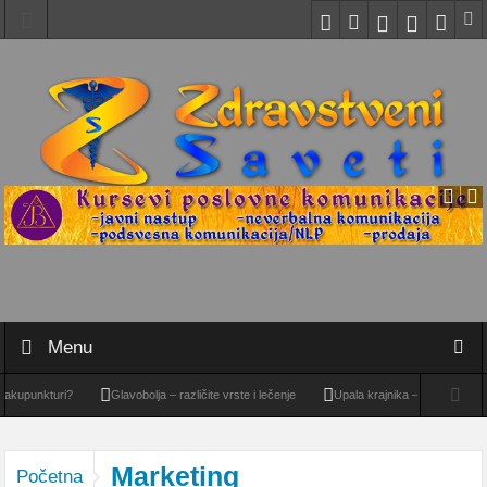
Menu
upunkturi?
Glavobolja – različite vrste i lečenje
Upala krajnika – tonzilitis
O
Marketing
Početna