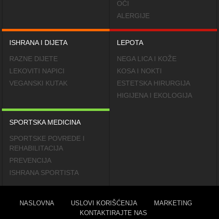
OČI
ALERGIJE
ISHRANA I DIJETA
LEPOTA
RAZNE DIJETE
NEGA LICA I KOŽE
LEKOVITI NAPICI
KOSA I NOKTI
VEGANSKI KUTAK
ESTETSKA HIRURGIJA
HIGIJENA I EKOLOGIJA
SPORTSKA MEDICINA
SPORTSKE POVREDE I
REHABILITACIJA
PREVENCIJA
ISHRANA SPORTISTA
NASLOVNA
USLOVI KORIŠĆENJA
MARKETING
KONTAKTIRAJTE NAS