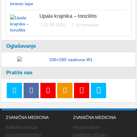
Upala krajnika – tonzilitis
22.09.2016.
(0) komentara
Oglašavanje
Pratite nas
ZVANIČNA MEDICINA
ZVANIČNA MEDICINA
KARDIOLOGIJA
PEDIJATRIJA
GASTROENTERO
GINEKOLOGIJA I