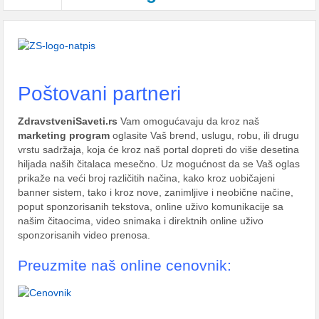
Poštovani partneri
ZdravstveniSaveti.rs
Vam omogućavaju da kroz naš
marketing program
oglasite Vaš brend, uslugu, robu, ili drugu
vrstu sadržaja, koja će kroz naš portal dopreti do više desetina
hiljada naših čitalaca mesečno. Uz mogućnost da se Vaš oglas
prikaže na veći broj različitih načina, kako kroz uobičajeni
banner sistem, tako i kroz nove, zanimljive i neobične načine,
poput sponzorisanih tekstova, online uživo komunikacije sa
našim čitaocima, video snimaka i direktnih online uživo
sponzorisanih video prenosa.
Preuzmite naš online cenovnik: