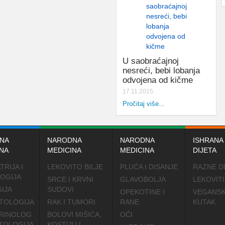
U saobraćajnoj
nesreći, bebi lobanja
odvojena od kičme
17.11.2015.
Pročitaj više...
NA
NARODNA
NARODNA
ISHRANA 
NA
MEDICINA
MEDICINA
DIJETA
TRIJA I
LEKOVITO BILJE
PLUĆA I DISANJE
RAZNE D
OGIJA
SRCE I KRVNI
GLAVOBOLJA
LEKOVITI
IJA
SUDOVI
OPEKOTINE I
VEGANSK
TOLOGIJA
RAK I TUMORI
RANE
KUTAK
RINOLOG
BOLOVI MIŠIĆA,
OČI
TOLOGIJA
KOSTIJU I