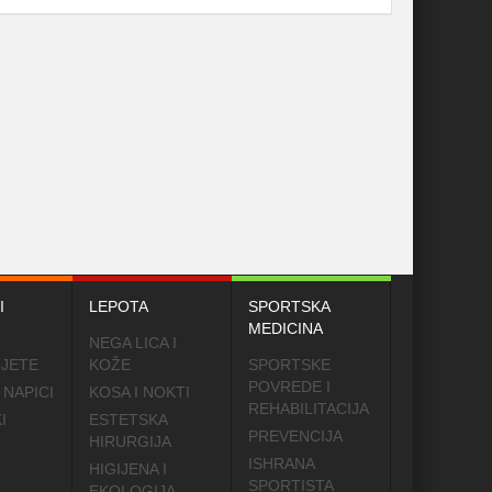
I
LEPOTA
SPORTSKA
MEDICINA
NEGA LICA I
IJETE
KOŽE
SPORTSKE
POVREDE I
 NAPICI
KOSA I NOKTI
REHABILITACIJA
I
ESTETSKA
PREVENCIJA
HIRURGIJA
ISHRANA
HIGIJENA I
SPORTISTA
EKOLOGIJA