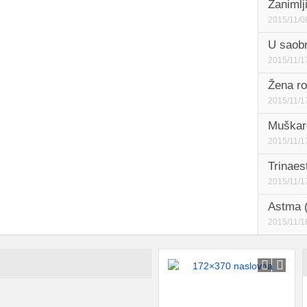
Zanimlj
2015/11/0
U saobr
2015/11/1
Žena ro
2015/11/1
Muškarc
2015/11/1
Trinaest
2015/11/1
Astma (
2015/11/1