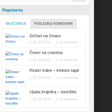
Popularno
NAJČITANIJE
POSLEDNJI KOMENTARI
Grčevi na čmaru
26.03.2016.
(0) komentara
Čirevi na crevima
26.04.2016.
(0) komentara
Kinezi trake – kinesio tape
22.03.2016.
(2) komentara
Upala krajnika – tonzilitis
22.09.2016.
(0) komentara