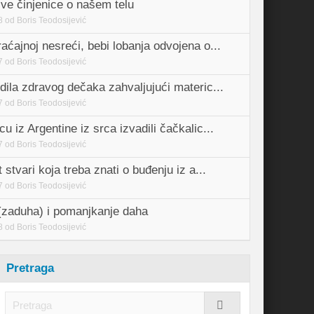
ive činjenice o našem telu
8
od
Boris Teodosijević
aćajnoj nesreći, bebi lobanja odvojena o...
7
od
Boris Teodosijević
dila zdravog dečaka zahvaljujući materic...
7
od
Boris Teodosijević
u iz Argentine iz srca izvadili čačkalic...
7
od
Boris Teodosijević
 stvari koja treba znati o buđenju iz a...
7
od
Boris Teodosijević
zaduha) i pomanjkanje daha
8
od
Boris Teodosijević
Pretraga