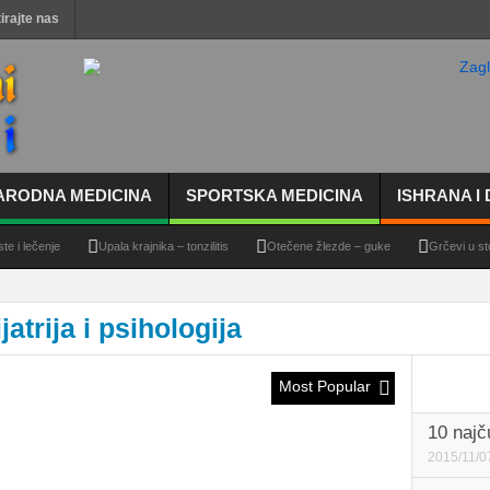
irajte nas
ARODNA MEDICINA
SPORTSKA MEDICINA
ISHRANA I 
čenje
Upala krajnika – tonzilitis
Otečene žlezde – guke
Grčevi u stomaku 
jatrija i psihologija
Most Popular
10 najč
2015/11/0