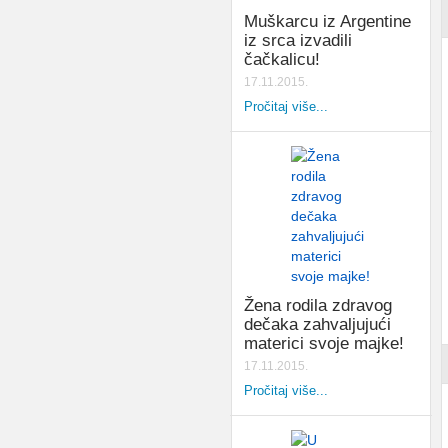
Muškarcu iz Argentine
iz srca izvadili
čačkalicu!
17.11.2015.
Pročitaj više...
Žena rodila zdravog
dečaka zahvaljujući
materici svoje majke!
17.11.2015.
Pročitaj više...