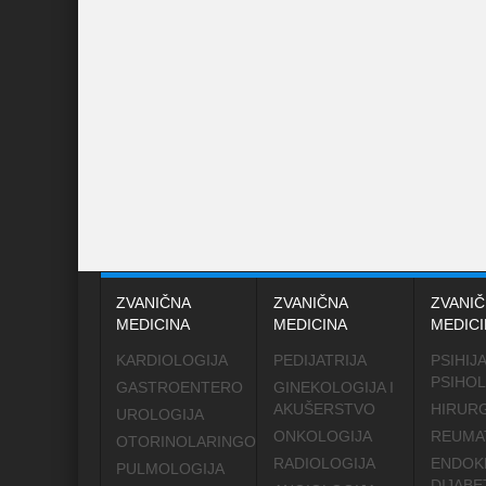
ZVANIČNA
ZVANIČNA
ZVANIČ
MEDICINA
MEDICINA
MEDICI
KARDIOLOGIJA
PEDIJATRIJA
PSIHIJA
PSIHOL
GASTROENTERO
GINEKOLOGIJA I
AKUŠERSTVO
HIRURG
UROLOGIJA
ONKOLOGIJA
REUMA
OTORINOLARINGOLOGIJA
RADIOLOGIJA
ENDOK
PULMOLOGIJA
DIJABE