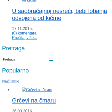
U saobraćajnoj nesreći, bebi lobanja
odvojena od kičme
17.11.2015.
(0) komentara
Pročitaj više...
Pretraga
Popularno
Najčitanije
Grčevi na čmaru
26.03.2016.