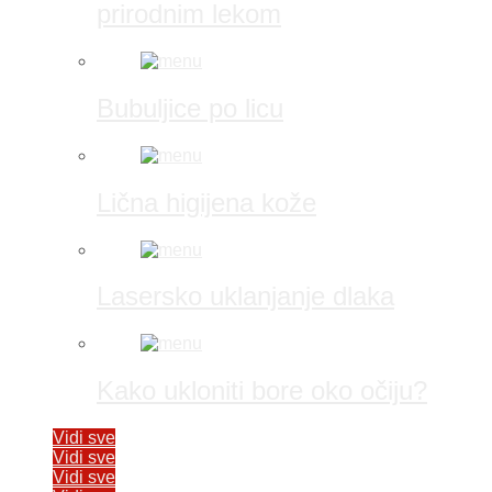
prirodnim lekom
Bubuljice po licu
Lična higijena kože
Lasersko uklanjanje dlaka
Kako ukloniti bore oko očiju?
Vidi sve
Vidi sve
Vidi sve