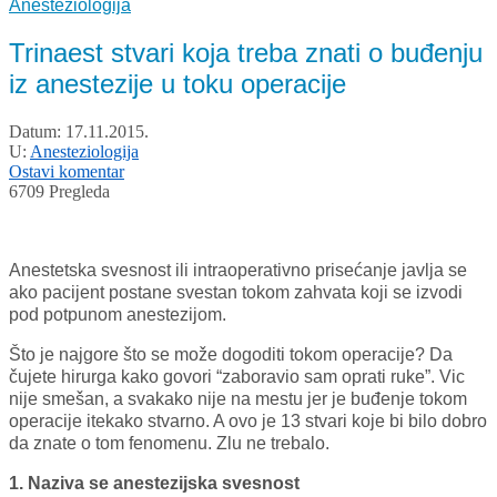
Anesteziologija
Trinaest stvari koja treba znati o buđenju
iz anestezije u toku operacije
Datum:
17.11.2015.
U:
Anesteziologija
Ostavi komentar
6709 Pregleda
Anestetska svesnost ili intraoperativno prisećanje javlja se
ako pacijent postane svestan tokom zahvata koji se izvodi
pod potpunom anestezijom.
Što je najgore što se može dogoditi tokom operacije? Da
čujete hirurga kako govori “zaboravio sam oprati ruke”. Vic
nije smešan, a svakako nije na mestu jer je buđenje tokom
operacije itekako stvarno. A ovo je 13 stvari koje bi bilo dobro
da znate o tom fenomenu. Zlu ne trebalo.
1. Naziva se anestezijska svesnost