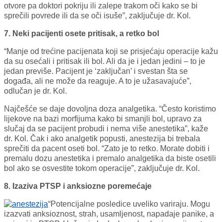
otvore pa doktori pokriju ili zalepe trakom oči kako se bi
sprečili povrede ili da se oči isuše”, zaključuje dr. Kol.
7. Neki pacijenti osete pritisak, a retko bol
“Manje od trećine pacijenata koji se prisjećaju operacije kažu
da su osećali i pritisak ili bol. Ali da je i jedan jedini – to je
jedan previše. Pacijent je ‘zaključan’ i svestan šta se
događa, ali ne može da reaguje. A to je užasavajuće”,
odlučan je dr. Kol.
Najčešće se daje dovoljna doza analgetika. “Često koristimo
lijekove na bazi morfijuma kako bi smanjli bol, upravo za
slučaj da se pacijent probudi i nema više anestetika”, kaže
dr. Kol. Čak i ako analgetik popusti, anestezija bi trebala
sprečiti da pacent oseti bol. “Zato je to retko. Morate dobiti i
premalu dozu anestetika i premalo analgetika da biste osetili
bol ako se osvestite tokom operacije”, zaključuje dr. Kol.
8. Izaziva PTSP i anksiozne poremećaje
“Potencijalne posledice uveliko variraju. Mogu
izazvati anksioznost, strah, usamljenost, napadaje panike, a