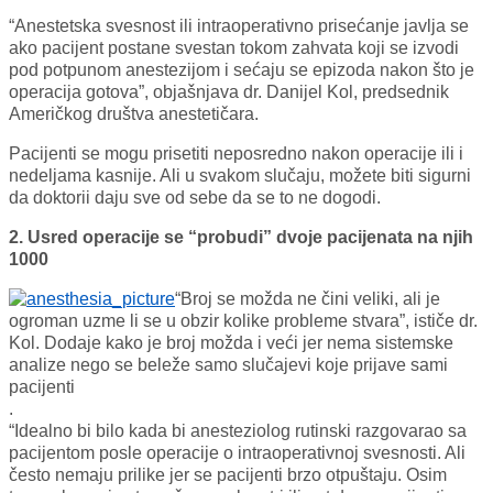
“Anestetska svesnost ili intraoperativno prisećanje javlja se
ako pacijent postane svestan tokom zahvata koji se izvodi
pod potpunom anestezijom i sećaju se epizoda nakon što je
operacija gotova”, objašnjava dr. Danijel Kol, predsednik
Američkog društva anestetičara.
Pacijenti se mogu prisetiti neposredno nakon operacije ili i
nedeljama kasnije. Ali u svakom slučaju, možete biti sigurni
da doktorii daju sve od sebe da se to ne dogodi.
2. Usred operacije se “probudi” dvoje pacijenata na njih
1000
“Broj se možda ne čini veliki, ali je
ogroman uzme li se u obzir kolike probleme stvara”, ističe dr.
Kol. Dodaje kako je broj možda i veći jer nema sistemske
analize nego se beleže samo slučajevi koje prijave sami
pacijenti
.
“Idealno bi bilo kada bi anesteziolog rutinski razgovarao sa
pacijentom posle operacije o intraoperativnoj svesnosti. Ali
često nemaju prilike jer se pacijenti brzo otpuštaju. Osim