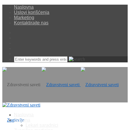
Naslovna
Uslovi korišćenja
Marketing
Kontaktirajte nas
Naslovna
O nama
Lekari saradnici