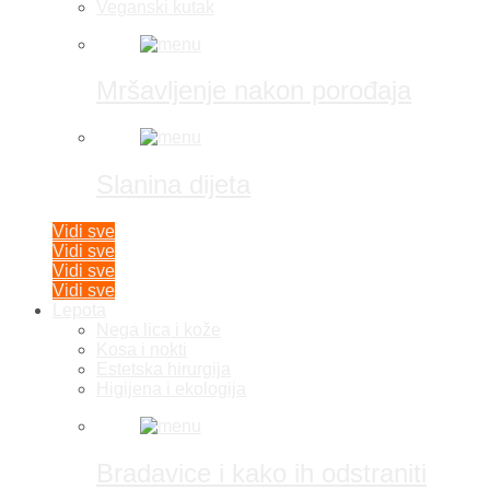
Veganski kutak
Mršavljenje nakon porođaja
Slanina dijeta
Vidi sve
Vidi sve
Vidi sve
Vidi sve
Lepota
Nega lica i kože
Kosa i nokti
Estetska hirurgija
Higijena i ekologija
Bradavice i kako ih odstraniti