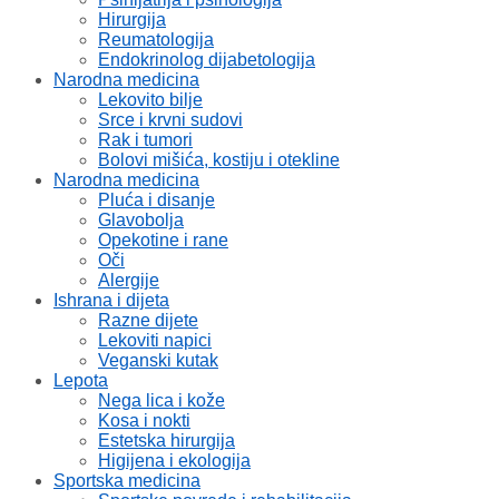
Hirurgija
Reumatologija
Endokrinolog dijabetologija
Narodna medicina
Lekovito bilje
Srce i krvni sudovi
Rak i tumori
Bolovi mišića, kostiju i otekline
Narodna medicina
Pluća i disanje
Glavobolja
Opekotine i rane
Oči
Alergije
Ishrana i dijeta
Razne dijete
Lekoviti napici
Veganski kutak
Lepota
Nega lica i kože
Kosa i nokti
Estetska hirurgija
Higijena i ekologija
Sportska medicina