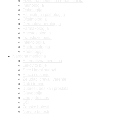
Fizikalna medicina i rehabilitacija
Imunologija
Onkologija
Psihijatrija i psihologija
Oftalmologija
Dermatovenerologija
Farmakologija
Anesteziologija
Transfuziologija
Infektologija
Epidemiologija
Radiologija
Narodna medicina
Alternativna medicina
Lekovito bilje
Srce i krvni sudovi
Pluća i disanje
Želudac, creva i varenje
Rak i tumori
Bubrezi, bešika i prostata
Glavobolja
Uho, grlo i nos
Oči
Ženske bolesti
Nervne bolesti