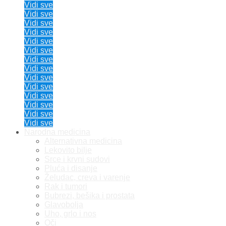
Vidi sve
Vidi sve
Vidi sve
Vidi sve
Vidi sve
Vidi sve
Vidi sve
Vidi sve
Vidi sve
Vidi sve
Vidi sve
Vidi sve
Vidi sve
Vidi sve
Narodna medicina
Alternativna medicina
Lekovito bilje
Srce i krvni sudovi
Pluća i disanje
Želudac, creva i varenje
Rak i tumori
Bubrezi, bešika i prostata
Glavobolja
Uho, grlo i nos
Oči