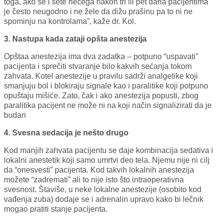
toga, ako se i sete nečega nakon tri ili pet dana pacijentima
je često neugodno i ne žele da dižu prašinu pa to ni ne
spominju na kontrolama”, kaže dr. Kol.
3. Nastupa kada zataji opšta anestezija
Opštaa anestezija ima dva zadatka – potpuno “uspavati”
pacijenta i sprečiti stvaranje bilo kakvih sećanja tokom
zahvata. Kotel anestezije u pravilu sadrži analgetike koji
smanjuju bol i blokiraju signale kao i paralitike koji potpuno
opuštaju mišiće. Zato, čak i ako anestezija popusti, zbog
paralitika pacijent ne može ni na koji način signalizirati da je
budan
4. Svesna sedacija je nešto drugo
Kod manjih zahvata pacijentu se daje kombinacija sedativa i
lokalni anestetik koji samo umrtvi deo tela. Njemu nije ni cilj
da “onesvesti” pacijenta. Kod takvih lokalnih anestezija
možete “zadremati” ali to nije isto što intraoperativna
svesnost. Štaviše, u neke lokalne anestezije (osobito kod
vađenja zuba) dodaje se i adrenalin upravo kako bi lečnik
mogao pratiti stanje pacijenta.