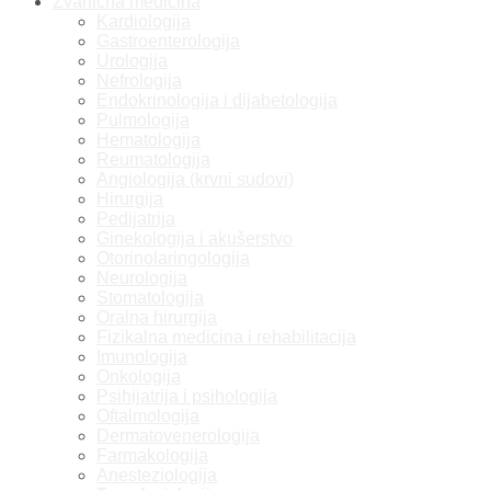
Zvanična medicina
Kardiologija
Gastroenterologija
Urologija
Nefrologija
Endokrinologija i dijabetologija
Pulmologija
Hematologija
Reumatologija
Angiologija (krvni sudovi)
Hirurgija
Pedijatrija
Ginekologija i akušerstvo
Otorinolaringologija
Neurologija
Stomatologija
Oralna hirurgija
Fizikalna medicina i rehabilitacija
Imunologija
Onkologija
Psihijatrija i psihologija
Oftalmologija
Dermatovenerologija
Farmakologija
Anesteziologija