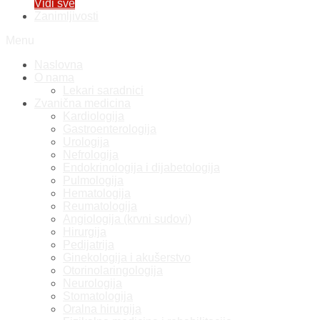
Vidi sve
Zanimljivosti
Menu
Naslovna
O nama
Lekari saradnici
Zvanična medicina
Kardiologija
Gastroenterologija
Urologija
Nefrologija
Endokrinologija i dijabetologija
Pulmologija
Hematologija
Reumatologija
Angiologija (krvni sudovi)
Hirurgija
Pedijatrija
Ginekologija i akušerstvo
Otorinolaringologija
Neurologija
Stomatologija
Oralna hirurgija