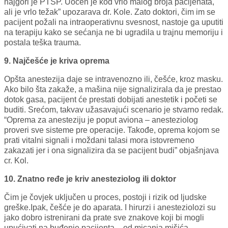
najgori je PTSP. Uočen je kod vrlo malog broja pacijenata,
ali je vrlo težak” upozarava dr. Kole. Zato doktori, čim im se
pacijent požali na intraoperativnu svesnost, nastoje ga uputiti
na terapiju kako se sećanja ne bi ugradila u trajnu memoriju i
postala teška trauma.
9. Najčešće je kriva oprema
Opšta anestezija daje se intravenozno ili, češće, kroz masku.
Ako bilo šta zakaže, a mašina nije signalizirala da je prestao
dotok gasa, pacijent će prestati dobijati anestetik i početi se
buditi. Srećom, takvav užasavajući scenario je stvarno redak.
“Oprema za anesteziju je poput aviona – anesteziolog
proveri sve sisteme pre operacije. Takođe, oprema kojom se
prati vitalni signali i moždani talasi mora istovremeno
zakazati jer i ona signalizira da se pacijent budi” objašnjava
cr. Kol.
10. Znatno ređe je kriv anesteziolog ili doktor
Čim je čovjek uključen u proces, postoji i rizik od ljudske
greške.Ipak, češće je do aparata. I hirurzi i anesteziolozi su
jako dobro istrenirani da prate sve znakove koji bi mogli
upućivati na buđenje pacijenta – od micanja mišića,