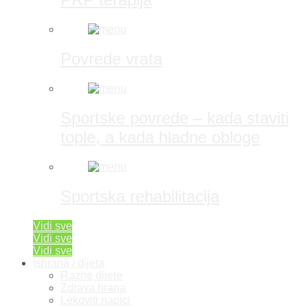
Povrede vrata
Sportske povrede – kada staviti
tople, a kada hladne obloge
Sportska rehabilitacija
Vidi sve
Vidi sve
Vidi sve
Ishrana i dijeta
Razne dijete
Zdrava hrana
Lekoviti napici