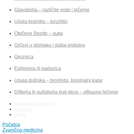
Glavobolja – različite vrste i lečenje
Upala krajnika – tonzilitis
Otečene žlezde – guke
Grčevi u stomaku i slaba probava
Groznica
Epilepsija ili padavica
Upala dušnika – bronhitis, bronhalni katar
Difterija ili gušobolja kod dece – efikasno lečenje
Vremenska prognoza
Magazin
Media
Početna
Zvanična medicina