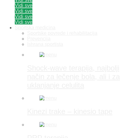
Vidi sve
Vidi sve
Vidi sve
Vidi sve
Sportska medicina
Sportske povrede i rehabilitacija
Prevencija
Ishrana sportista
Shock-wave terapija, najbolji
način za lečenje bola, ali i za
uklanjanje celulita
Kinezi trake – kinesio tape
PRP terapija