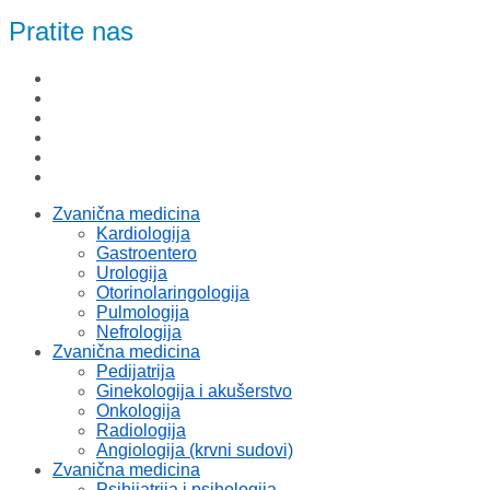
Pratite nas
Zvanična medicina
Kardiologija
Gastroentero
Urologija
Otorinolaringologija
Pulmologija
Nefrologija
Zvanična medicina
Pedijatrija
Ginekologija i akušerstvo
Onkologija
Radiologija
Angiologija (krvni sudovi)
Zvanična medicina
Psihijatrija i psihologija