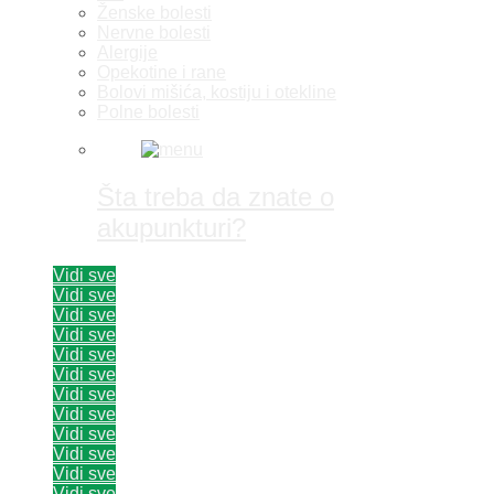
Ženske bolesti
Nervne bolesti
Alergije
Opekotine i rane
Bolovi mišića, kostiju i otekline
Polne bolesti
Šta treba da znate o
akupunkturi?
Vidi sve
Vidi sve
Vidi sve
Vidi sve
Vidi sve
Vidi sve
Vidi sve
Vidi sve
Vidi sve
Vidi sve
Vidi sve
Vidi sve