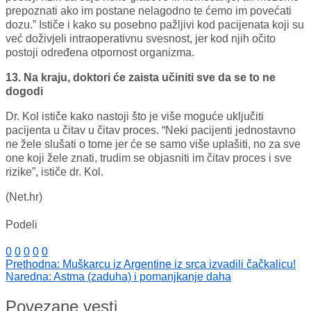
prepoznati ako im postane nelagodno te ćemo im povećati
dozu.” Ističe i kako su posebno pažljivi kod pacijenata koji su
već doživjeli intraoperativnu svesnost, jer kod njih očito
postoji određena otpornost organizma.
13. Na kraju, doktori će zaista učiniti sve da se to ne
dogodi
Dr. Kol ističe kako nastoji što je više moguće uključiti
pacijenta u čitav u čitav proces. “Neki pacijenti jednostavno
ne žele slušati o tome jer će se samo više uplašiti, no za sve
one koji žele znati, trudim se objasniti im čitav proces i sve
rizike”, ističe dr. Kol.
(Net.hr)
Podeli
0
0
0
0
0
Prethodna:
Muškarcu iz Argentine iz srca izvadili čačkalicu!
Naredna:
Astma (zaduha) i pomanjkanje daha
Povezane vesti