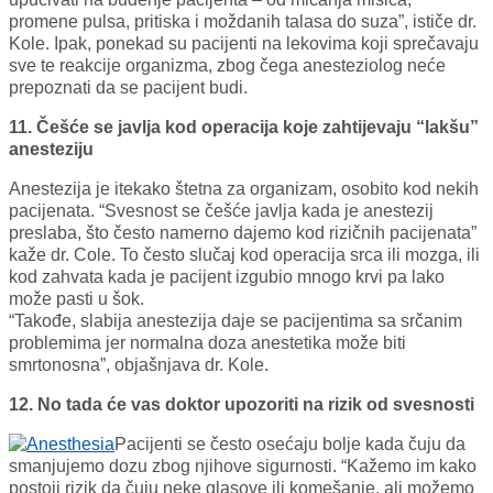
promene pulsa, pritiska i moždanih talasa do suza”, ističe dr.
Kole. Ipak, ponekad su pacijenti na lekovima koji sprečavaju
sve te reakcije organizma, zbog čega anesteziolog neće
prepoznati da se pacijent budi.
11. Češće se javlja kod operacija koje zahtijevaju “lakšu”
anesteziju
Anestezija je itekako štetna za organizam, osobito kod nekih
pacijenata. “Svesnost se češće javlja kada je anestezij
preslaba, što često namerno dajemo kod rizičnih pacijenata”
kaže dr. Cole. To često slučaj kod operacija srca ili mozga, ili
kod zahvata kada je pacijent izgubio mnogo krvi pa lako
može pasti u šok.
“Takođe, slabija anestezija daje se pacijentima sa srčanim
problemima jer normalna doza anestetika može biti
smrtonosna”, objašnjava dr. Kole.
12. No tada će vas doktor upozoriti na rizik od svesnosti
Pacijenti se često osećaju bolje kada čuju da
smanjujemo dozu zbog njihove sigurnosti. “Kažemo im kako
postoji rizik da čuju neke glasove ili komešanje, ali možemo