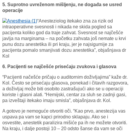
5. Suprotno uvreženom mišljenju, ne događa se usred
operacije
“Anesteziolog itekako zna za rizik od
intraoperativne svesnosti i nikada ne skida pogled sa
pacijenta koliko god da traje zahvat. Svesnost se najčešće
javlja na marginama – na početku zahvata još nemate u krvi
punu dozu anestetika ili pri kraju, jer je najsigurnije za
pacijenta pomalo smanjivati dozu anestetika”, objašnjava dr
Kol
6. Pacijenti se najčešće prisećaju zvukova i glasova
“Pacijenti načešće pričaju o auditornim doživljajima” kaže dr.
Kol. Često se prisećaju glasova, ponekad i čitavih razgovora,
a doživljaj može biti osobito zastrašujući ako se u operaciji
koriste i glasni alati. “Hemijski, centar za sluh se zadnji gasi,
pa izveštaji itekako imaju smisla”, objašnjava dr. Kol.
A gotovo je nemoguće otvoriti oči. “Kao prvo, anestezija vas
uspava pa vam se kapci prirodno sklapaju. Ako se i
osvestite, anestetik paralizira mišiće pa ih ne možete otvoriti.
Na kraju, i dalje postoji 10 – 20 odsto šanse da vam se oči