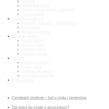
Alergije
Opekotine i rane
Bolovi mišića, kostiju i otekline
Polne bolesti
Sportska medicina
Sportske povrede i rehabilitacija
Prevencija
Ishrana sportista
Ishrana i dijeta
Razne dijete
Zdrava hrana
Lekoviti napici
Veganski kutak
Lepota
Nega lica i kože
Kosa i nokti
Estetska hirurgija
Higijena i ekologija
Zanimljivosti
Najnovije vesti
Cervikalni sindrom – bol u vratu i ramenima
Šta treba da znate o akupunkturi?