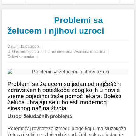
Gastroenterologija
Problemi sa
želucem i njihovi uzroci
Datum:
11.03.2016.
U:
Gastroenterologija
,
Interna medicina
,
Zvanična medicina
Ostavi komentar
Problemi sa želucem su jedan od najčešćih
zdravstvenih poteškoća zbog kojih u novije
vreme pojedinci traže pomoć lekara. Bolesti
želuca ubrajaju se u bolesti modernog i
stresnog načina života.
Uzroci želudačnih problema
Poremećaj ravnoteže između uloge koju ima sluzokoža
želuca i količine izlučenih želudačnih sokova jedan je