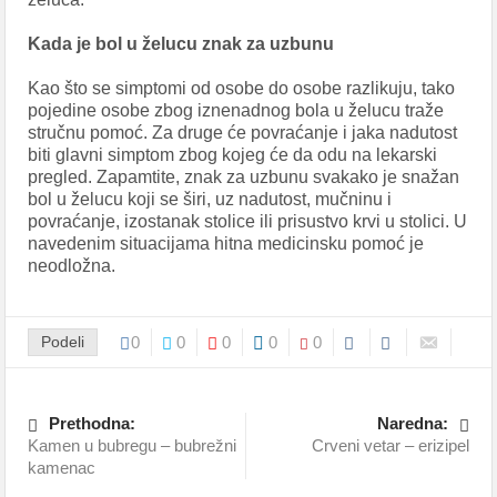
Kada je bol u želucu znak za uzbunu
Kao što se simptomi od osobe do osobe razlikuju, tako
pojedine osobe zbog iznenadnog bola u želucu traže
stručnu pomoć. Za druge će povraćanje i jaka nadutost
biti glavni simptom zbog kojeg će da odu na lekarski
pregled. Zapamtite, znak za uzbunu svakako je snažan
bol u želucu koji se širi, uz nadutost, mučninu i
povraćanje, izostanak stolice ili prisustvo krvi u stolici. U
navedenim situacijama hitna medicinsku pomoć je
neodložna.
Podeli
0
0
0
0
0
Prethodna:
Naredna:
Kamen u bubregu – bubrežni
Crveni vetar – erizipel
kamenac