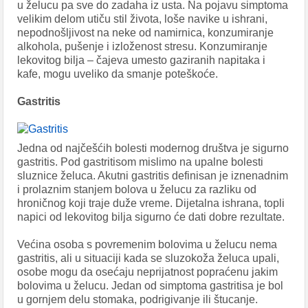
u želucu pa sve do zadaha iz usta. Na pojavu simptoma
velikim delom utiču stil života, loše navike u ishrani,
nepodnošljivost na neke od namirnica, konzumiranje
alkohola, pušenje i izloženost stresu. Konzumiranje
lekovitog bilja – čajeva umesto gaziranih napitaka i
kafe, mogu uveliko da smanje poteškoće.
Gastritis
Jedna od najčešćih bolesti modernog društva je sigurno
gastritis. Pod gastritisom mislimo na upalne bolesti
sluznice želuca. Akutni gastritis definisan je iznenadnim
i prolaznim stanjem bolova u želucu za razliku od
hroničnog koji traje duže vreme. Dijetalna ishrana, topli
napici od lekovitog bilja sigurno će dati dobre rezultate.
Većina osoba s povremenim bolovima u želucu nema
gastritis, ali u situaciji kada se sluzokoža želuca upali,
osobe mogu da osećaju neprijatnost popraćenu jakim
bolovima u želucu. Jedan od simptoma gastritisa je bol
u gornjem delu stomaka, podrigivanje ili štucanje.