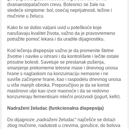
dvanaestopalačnom crevu. Bolesnici se žale na
sledeće simptome: bol, osećaj neprijatnosti, težine i
mučnine u želucu.
Kako bi se dobio valjani uvid u poteškoće koje
narušavaju kvalitet života, važno da je pravovremeno
potražite pomoć lekara i da uradite dijagnostiku.
Kod lečenja dispepsije važno je da promenite štetne
životne i navike u ishrani i da kontrolišete i lečite ostale
prisutne bolesti. Savetuje se prestanak pušenja,
smanjenje prekomerne telesne mase i dnevnog unosa
hrane s naglaskom na konzumaciju nemasne i ne
suviše začinjene hrane, kao i raspodelu dnevnog unosa
u više manjih obroka. Preporučljivo je da se koristi
maslinovo ulje kao izvor masnoće i da se redovno
konzumiraju fermentisani mlečni proizvodi (jogurt, kefir).
Nadraženi želudac (funkcionalna dispepsija)
Do dijagnoze „nadraženi želudac“ najčešće se dolazi
zbog mučnine, nadutosti u crevima, gorušice, do bolova