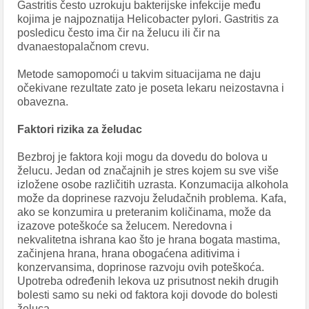
Gastritis često uzrokuju bakterijske infekcije među
kojima je najpoznatija Helicobacter pylori. Gastritis za
posledicu često ima čir na želucu ili čir na
dvanaestopalačnom crevu.
Metode samopomoći u takvim situacijama ne daju
očekivane rezultate zato je poseta lekaru neizostavna i
obavezna.
Faktori rizika za želudac
Bezbroj je faktora koji mogu da dovedu do bolova u
želucu. Jedan od značajnih je stres kojem su sve više
izložene osobe različitih uzrasta. Konzumacija alkohola
može da doprinese razvoju želudačnih problema. Kafa,
ako se konzumira u preteranim količinama, može da
izazove poteškoće sa želucem. Neredovna i
nekvalitetna ishrana kao što je hrana bogata mastima,
začinjena hrana, hrana obogaćena aditivima i
konzervansima, doprinose razvoju ovih poteškoća.
Upotreba određenih lekova uz prisutnost nekih drugih
bolesti samo su neki od faktora koji dovode do bolesti
želuca.