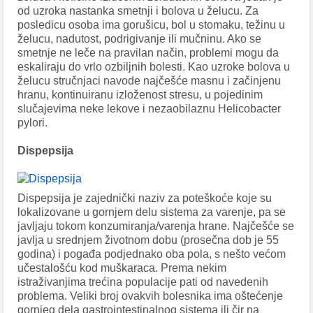
od uzroka nastanka smetnji i bolova u želucu. Za
posledicu osoba ima gorušicu, bol u stomaku, težinu u
želucu, nadutost, podrigivanje ili mučninu. Ako se
smetnje ne leče na pravilan način, problemi mogu da
eskaliraju do vrlo ozbiljnih bolesti. Kao uzroke bolova u
želucu stručnjaci navode najčešće masnu i začinjenu
hranu, kontinuiranu izloženost stresu, u pojedinim
slučajevima neke lekove i nezaobilaznu Helicobacter
pylori.
Dispepsija
Dispepsija je zajednički naziv za poteškoće koje su
lokalizovane u gornjem delu sistema za varenje, pa se
javljaju tokom konzumiranja/varenja hrane. Najčešće se
javlja u srednjem životnom dobu (prosečna dob je 55
godina) i pogađa podjednako oba pola, s nešto većom
učestalošću kod muškaraca. Prema nekim
istraživanjima trećina populacije pati od navedenih
problema. Veliki broj ovakvih bolesnika ima oštećenje
gornjeg dela gastrointestinalnog sistema ili čir na