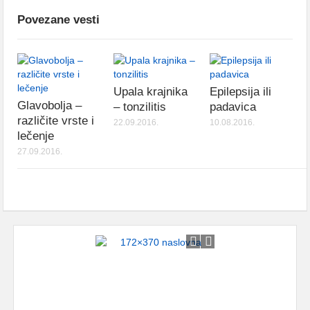
Povezane vesti
Upala krajnika
Epilepsija ili
Glavobolja –
– tonzilitis
padavica
različite vrste i
22.09.2016.
10.08.2016.
lečenje
27.09.2016.