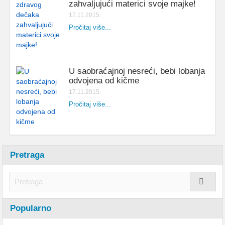
zahvaljujući materici svoje majke!
17.11.2015.
Pročitaj više...
U saobraćajnoj nesreći, bebi lobanja
odvojena od kičme
17.11.2015.
Pročitaj više...
Pretraga
Popularno