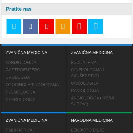
Pratite nas
ZVANIČNA MEDICINA
ZVANIČNA MEDICINA
KARDIOLOGIJA
PEDIJATRIJA
GASTROENTERO
GINEKOLOGIJA I
AKUŠERSTVO
UROLOGIJA
ONKOLOGIJA
OTORINOLARINGOLOGIJA
RADIOLOGIJA
PULMOLOGIJA
ANGIOLOGIJA (KRVNI
NEFROLOGIJA
SUDOVI)
ZVANIČNA MEDICINA
NARODNA MEDICINA
PSIHIJATRIJA I
LEKOVITO BILJE