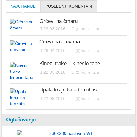
NAJČITANIJE
POSLEDNJI KOMENTARI
Grčevi na čmaru
26.03.2016.
(0) komentara
Čirevi na crevima
26.04.2016.
(0) komentara
Kinezi trake – kinesio tape
22.03.2016.
(2) komentara
Upala krajnika – tonzilitis
22.09.2016.
(0) komentara
Oglašavanje