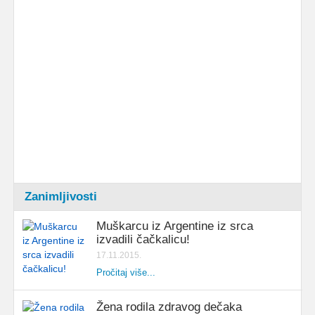
Zanimljivosti
Muškarcu iz Argentine iz srca
izvadili čačkalicu!
17.11.2015.
Pročitaj više...
Žena rodila zdravog dečaka