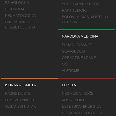
PSIHOLOGIJA
SRCE I KRVNI SUDOVI
HIRURGIJA
RAK I TUMORI
REUMATOLOGIJA
BOLOVI MIŠIĆA, KOSTIJU I
ENDOKRINOLOG
OTEKLINE
DIJABETOLOGIJA
NARODNA MEDICINA
PLUĆA I DISANJE
GLAVOBOLJA
OPEKOTINE I RANE
OČI
ALERGIJE
ISHRANA I DIJETA
LEPOTA
RAZNE DIJETE
NEGA LICA I KOŽE
LEKOVITI NAPICI
KOSA I NOKTI
VEGANSKI KUTAK
ESTETSKA HIRURGIJA
HIGIJENA I EKOLOGIJA