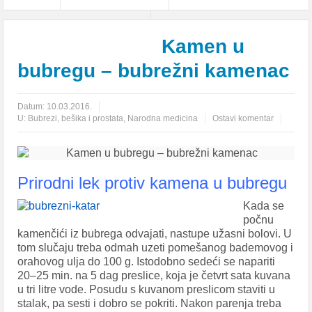
Bubrezi, bešika i prostata
Kamen u
bubregu – bubrežni kamenac
Datum:
10.03.2016.
U:
Bubrezi, bešika i prostata
,
Narodna medicina
Ostavi komentar
Prirodni lek protiv kamena u bubregu
Kada se
počnu
kamenčići iz bubrega odvajati, nastupe užasni bolovi. U
tom slučaju treba odmah uzeti pomešanog bademovog i
orahovog ulja do 100 g. Istodobno sedeći se napariti
20–25 min. na 5 dag preslice, koja je četvrt sata kuvana
u tri litre vode. Posudu s kuvanom preslicom staviti u
stalak, pa sesti i dobro se pokriti. Nakon parenja treba