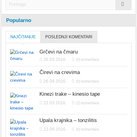
Popularno
NAJČITANIJE
POSLEDNJI KOMENTARI
Grčevi na čmaru
26.03.2016.
(0) komentara
Čirevi na crevima
26.04.2016.
(0) komentara
Kinezi trake – kinesio tape
22.03.2016.
(2) komentara
Upala krajnika – tonzilitis
22.09.2016.
(0) komentara