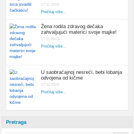
17.11.2015.
Pročitaj više...
Žena rodila zdravog dečaka
zahvaljujući materici svoje majke!
17.11.2015.
Pročitaj više...
U saobraćajnoj nesreći, bebi lobanja
odvojena od kičme
17.11.2015.
Pročitaj više...
Pretraga