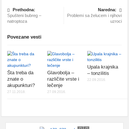
Prethodna:
Naredna:
Spušteni bubreg –
Problemi sa želucem i njihovi
natroptoza
uzroci
Povezane vesti
Upala krajnika
Šta treba da
Glavobolja –
– tonzilitis
znate o
različite vrste i
22.09.2016.
akupunkturi?
lečenje
27.11.2018.
27.09.2016.