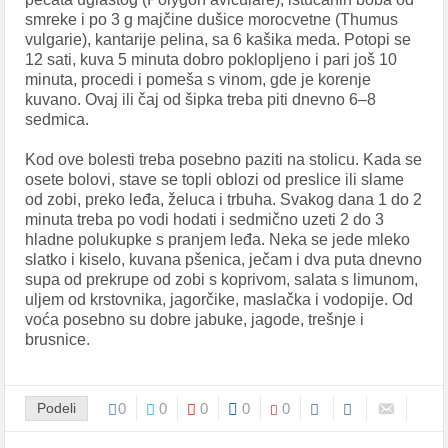
smreke i po 3 g majčine dušice morocvetne (Thumus
vulgarie), kantarije pelina, sa 6 kašika meda. Potopi se
12 sati, kuva 5 minuta dobro poklopljeno i pari još 10
minuta, procedi i pomeša s vinom, gde je korenje
kuvano. Ovaj ili čaj od šipka treba piti dnevno 6–8
sedmica.
Kod ove bolesti treba posebno paziti na stolicu. Kada se
osete bolovi, stave se topli oblozi od preslice ili slame
od zobi, preko leđa, želuca i trbuha. Svakog dana 1 do 2
minuta treba po vodi hodati i sedmično uzeti 2 do 3
hladne polukupke s pranjem leđa. Neka se jede mleko
slatko i kiselo, kuvana pšenica, ječam i dva puta dnevno
supa od prekrupe od zobi s koprivom, salata s limunom,
uljem od krstovnika, jagorčike, maslačka i vodopije. Od
voća posebno su dobre jabuke, jagode, trešnje i
brusnice.
Podeli
0
0
0
0
0