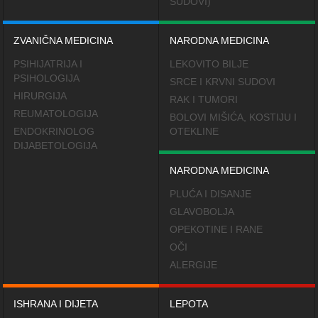
SUDOVI)
ZVANIČNA MEDICINA
NARODNA MEDICINA
PSIHIJATRIJA I
LEKOVITO BILJE
PSIHOLOGIJA
SRCE I KRVNI SUDOVI
HIRURGIJA
RAK I TUMORI
REUMATOLOGIJA
BOLOVI MIŠIĆA, KOSTIJU I
ENDOKRINOLOG
OTEKLINE
DIJABETOLOGIJA
NARODNA MEDICINA
PLUĆA I DISANJE
GLAVOBOLJA
OPEKOTINE I RANE
OČI
ALERGIJE
ISHRANA I DIJETA
LEPOTA