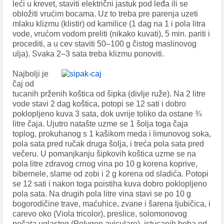
leći u krevet, staviti električni jastuk pod leđa ili se
obložiti vrućim bocama. Uz to treba pre parenja uzeti
mlaku klizmu (klistir) od kamilice (1 dag na 1 i pola litra
vode, vrućom vodom preliti (nikako kuvati), 5 min. pariti i
procediti, a u cev staviti 50–100 g čistog maslinovog
ulja). Svaka 2–3 sata treba klizmu ponoviti.
Najbolji je
čaj od
tucanih prženih koštica od šipka (divlje ruže). Na 2 litre
vode stavi 2 dag koštica, potopi se 12 sati i dobro
poklopljeno kuva 3 sata, dok uvrije toliko da ostane ¾
litre čaja. Ujutro natašte uzme se 1 šolja toga čaja
toplog, prokuhanog s 1 kašikom meda i limunovog soka,
pola sata pred ručak druga šolja, i treća pola sata pred
večeru. U pomanjkanju šipkovih koštica uzme se na
pola litre zdravog crnog vina po 10 g korena koprive,
bibernele, slame od zobi i 2 g korena od sladića. Potopi
se 12 sati i nakon toga poistiha kuva dobro poklopljeno
pola sata. Na drugih pola litre vina stavi se po 10 g
bogorodičine trave, maćuhice, zvane i šarena ljubičica, i
carevo oko (Viola tricolor), preslice, solomonovog
pečata uglastog (Polygon aviculare), istucanih boba od