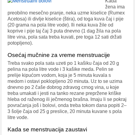
Kada
žena ima
preobilno mesečno pranje, neka uzme kiselice (Rumex
Acetosa) ili divlje kiselice (štira), od toga kuva čaj i pije
(20 grama na pola litre vode). Ili neka kuva žile od
koprive i pije taj čaj 3 puta dnevno (1 dag žila na pola
litre vina, pola sata treba kuvati, pre toga 12 sati držati
potopljeno).
Osećaj mučnine za vreme menstruacije
Treba svako pola sata uzeti po 1 kašiku čaja od 20 g
pelina na pola litre vode i 3 kašike meda. Pelin se
prelije kipućom vodom, koja je 5 minuta kuvala s
medom i ostavi poklopljeno 20 minuta. Uz to se uzima
dnevno po 2 čaše dobrog zdravog crnog vina, u koje
treba umakati i jesti na tanko rezane prepržene kriške
hleba od raženog ili ječmenog brašna. Imaju li se pokraj
povraćanja još i bolovi, onda treba tokom dana popiti 2–
3 šolje čaja od 25 g preslice, 20 minuta kuvane s pola
litre vode.
Kada se menstruacija zaustavi