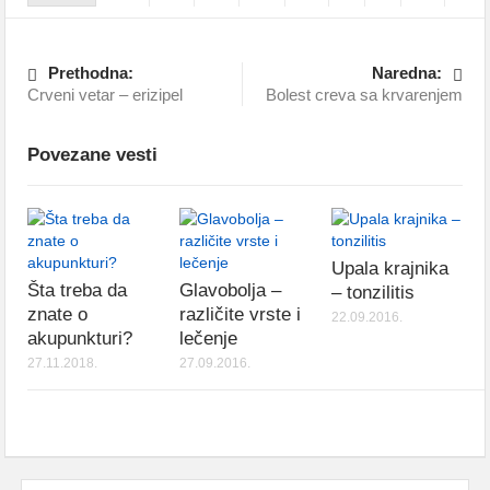
Prethodna:
Naredna:
Crveni vetar – erizipel
Bolest creva sa krvarenjem
Povezane vesti
Upala krajnika
Šta treba da
Glavobolja –
– tonzilitis
znate o
različite vrste i
22.09.2016.
akupunkturi?
lečenje
27.11.2018.
27.09.2016.