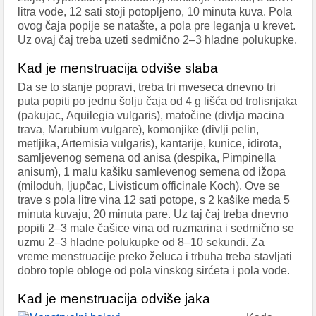
litra vode, 12 sati stoji potopljeno, 10 minuta kuva. Pola
ovog čaja popije se natašte, a pola pre leganja u krevet.
Uz ovaj čaj treba uzeti sedmično 2–3 hladne polukupke.
Kad je menstruacija odviše slaba
Da se to stanje popravi, treba tri mveseca dnevno tri
puta popiti po jednu šolju čaja od 4 g lišća od trolisnjaka
(pakujac, Aquilegia vulgaris), matočine (divlja macina
trava, Marubium vulgare), komonjike (divlji pelin,
metljika, Artemisia vulgaris), kantarije, kunice, iđirota,
samljevenog semena od anisa (despika, Pimpinella
anisum), 1 malu kašiku samlevenog semena od ižopa
(miloduh, ljupčac, Livisticum officinale Koch). Ove se
trave s pola litre vina 12 sati potope, s 2 kašike meda 5
minuta kuvaju, 20 minuta pare. Uz taj čaj treba dnevno
popiti 2–3 male čašice vina od ruzmarina i sedmično se
uzmu 2–3 hladne polukupke od 8–10 sekundi. Za
vreme menstruacije preko želuca i trbuha treba stavljati
dobro tople obloge od pola vinskog sirćeta i pola vode.
Kad je menstruacija odviše jaka