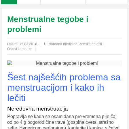
Menstrualne tegobe i
problemi
Datum:
15.03.2016.
U:
Narodna medicina
,
Ženske bolesti
Ostavi komentar
Šest najšešćih problema sa
menstruacijom i kako ih
lečiti
Neredovna menstruacija
Popravlja se kada se osam dana pre vremena pije čaj
od po 4 g bogorodičine trave (gospina cveta, strašno
zelje, Hypericum perforatum), kantarije i kunice, s četvrt