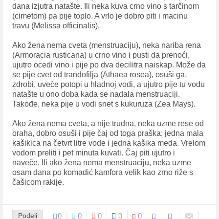
dana izjutra natašte. Ili neka kuva crno vino s tarčinom
(cimetom) pa pije toplo. A vrlo je dobro piti i macinu
travu (Melissa officinalis).
Ako žena nema cveta (menstruaciju), neka nariba rena
(Armoracia rusticana) u crno vino i pusti da prenoći,
ujutro ocedi vino i pije po dva decilitra naiskap. Može da
se pije cvet od trandofilja (Athaea rosea), osuši ga,
zdrobi, uveče potopi u hladnoj vodi, a ujutro pije tu vodu
natašte u ono doba kada se nadala menstruaciji.
Takođe, neka pije u vodi snet s kukuruza (Zea Mays).
Ako žena nema cveta, a nije trudna, neka uzme rese od
oraha, dobro osuši i pije čaj od toga praška: jedna mala
kašikica na četvrt litre vode i jedna kašika meda. Vrelom
vodom preliti i pet minuta kuvati. Čaj piti ujutro i
naveče. Ili ako žena nema menstruaciju, neka uzme
osam dana po komadić kamfora velik kao zrno riže s
čašicom rakije.
Podeli
0
0
0
0
0