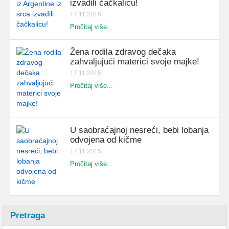
izvadili čačkalicu!
17.11.2015.
Pročitaj više...
Žena rodila zdravog dečaka
zahvaljujući materici svoje majke!
17.11.2015.
Pročitaj više...
U saobraćajnoj nesreći, bebi lobanja
odvojena od kičme
17.11.2015.
Pročitaj više...
Pretraga