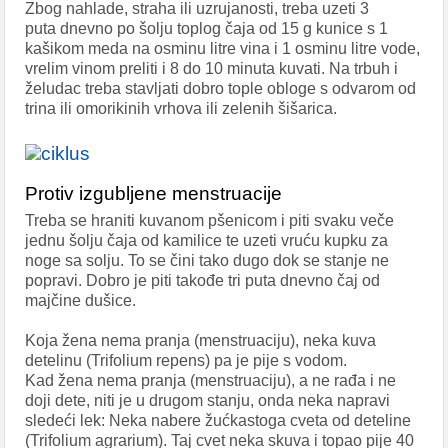
Zbog nahlade, straha ili uzrujanosti, treba uzeti 3
puta dnevno po šolju toplog čaja od 15 g kunice s 1
kašikom meda na osminu litre vina i 1 osminu litre vode,
vrelim vinom preliti i 8 do 10 minuta kuvati. Na trbuh i
želudac treba stavljati dobro tople obloge s odvarom od
trina ili omorikinih vrhova ili zelenih šišarica.
Protiv izgubljene menstruacije
Treba se hraniti kuvanom pšenicom i piti svaku veče
jednu šolju čaja od kamilice te uzeti vruću kupku za
noge sa solju. To se čini tako dugo dok se stanje ne
popravi. Dobro je piti takođe tri puta dnevno čaj od
majčine dušice.
Koja žena nema pranja (menstruaciju), neka kuva
detelinu (Trifolium repens) pa je pije s vodom.
Kad žena nema pranja (menstruaciju), a ne rađa i ne
doji dete, niti je u drugom stanju, onda neka napravi
sledeći lek: Neka nabere žućkastoga cveta od deteline
(Trifolium agrarium). Taj cvet neka skuva i topao pije 40