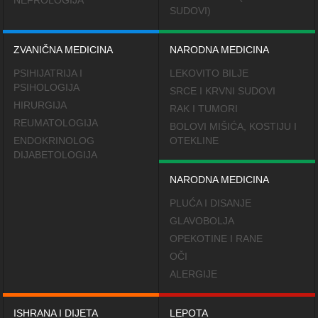
NEFROLOGIJA
SUDOVI)
ZVANIČNA MEDICINA
NARODNA MEDICINA
PSIHIJATRIJA I
LEKOVITO BILJE
PSIHOLOGIJA
SRCE I KRVNI SUDOVI
HIRURGIJA
RAK I TUMORI
REUMATOLOGIJA
BOLOVI MIŠIĆA, KOSTIJU I
ENDOKRINOLOG
OTEKLINE
DIJABETOLOGIJA
NARODNA MEDICINA
PLUĆA I DISANJE
GLAVOBOLJA
OPEKOTINE I RANE
OČI
ALERGIJE
ISHRANA I DIJETA
LEPOTA