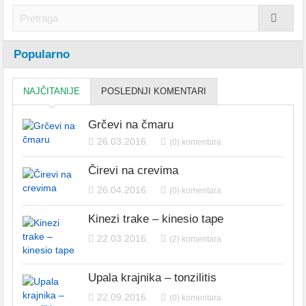
Popularno
NAJČITANIJE
POSLEDNJI KOMENTARI
Grčevi na čmaru
26.03.2016.
(0) komentara
Čirevi na crevima
26.04.2016.
(0) komentara
Kinezi trake – kinesio tape
22.03.2016.
(2) komentara
Upala krajnika – tonzilitis
22.09.2016.
(0) komentara