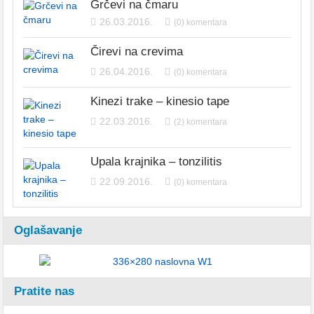
Grčevi na čmaru
26.03.2016.
(0) komentara
Čirevi na crevima
26.04.2016.
(0) komentara
Kinezi trake – kinesio tape
22.03.2016.
(2) komentara
Upala krajnika – tonzilitis
22.09.2016.
(0) komentara
Oglašavanje
Pratite nas