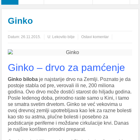
Ginko
Datum:
26.11.2015.
U:
Lekovito bilje
Ostavi komentar
Ginko – drvo za pamćenje
Ginko biloba
je najstarije drvo na Zemlji. Poznato je da
postoje stabla od pre, verovali ili ne, 200 miliona
godina. Ovo drvo može dostići starost do hiljadu godina.
Posle ledenog doba, prirodno raste samo u Kini, i tamo
se smatra svetim drvetom. Ginko se već vekovima u
ovoj drevnoj zemlji upotrebljava kao lek za razne bolesti
kao sto su astma, plućne bolesti i posebno za
podsticanje periferne i moždane cirkulacije krvi. Danas
je najšire korišten prirodni preparat.