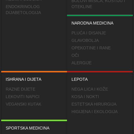
BOLOVI MIŠIĆA, KOSTIJU I
ENDOKRINOLOG
OTEKLINE
DIJABETOLOGIJA
NARODNA MEDICINA
PLUĆA I DISANJE
GLAVOBOLJA
OPEKOTINE I RANE
OČI
ALERGIJE
ISHRANA I DIJETA
LEPOTA
RAZNE DIJETE
NEGA LICA I KOŽE
LEKOVITI NAPICI
KOSA I NOKTI
VEGANSKI KUTAK
ESTETSKA HIRURGIJA
HIGIJENA I EKOLOGIJA
SPORTSKA MEDICINA