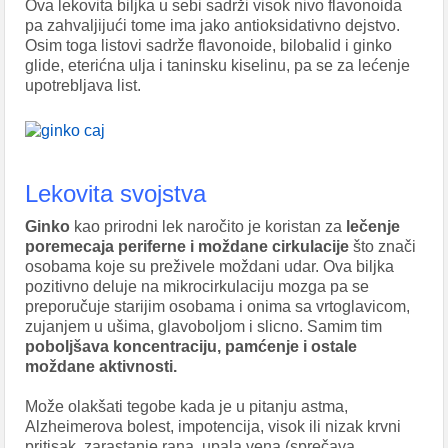
Ova lekovita biljka u sebi sadrži visok nivo flavonoida
pa zahvaljijući tome ima jako antioksidativno dejstvo.
Osim toga listovi sadrže flavonoide, bilobalid i ginko
glide, eterićna ulja i taninsku kiselinu, pa se za lećenje
upotrebljava list.
Lekovita svojstva
Ginko
kao prirodni lek naročito je koristan za
lečenje
poremecaja periferne i moždane cirkulacije
što znači
osobama koje su preživele moždani udar. Ova biljka
pozitivno deluje na mikrocirkulaciju mozga pa se
preporučuje starijim osobama i onima sa vrtoglavicom,
zujanjem u ušima, glavoboljom i slicno. Samim tim
poboljšava koncentraciju, pamćenje i ostale
moždane aktivnosti.
Može olakšati tegobe kada je u pitanju astma,
Alzheimerova bolest, impotencija, visok ili nizak krvni
pritisak, zarastanje rana, upala vena (sprečava