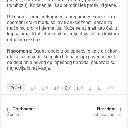
trombozu). Koristan je i kao prirodni lek protiv migrene.
Pri dugotrajnom prekoračenju preporucene doze, kao
sporedni efekti mogu se javiti anksioznost, nesanica,
mučnina, proliv i dermatitis. Može se uzimati kao čaj, u
kapsulama ili tabletama ali najbolje dajstvo ima tinktura
odnosno ekstrakt.
Napomena:
Osobe obolele od epilepsije koje u nekom
obliku uzimaju biljku ginko biloba imaju povećani rizik
od dobijanja novog epileptičnog napada, pokazala su
najnovija istraživanja.
Podeli
0
0
0
0
0
Prethodna:
Naredna:
Žen-šen
Jabuka kao lek