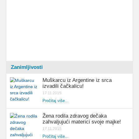
Zanimljivosti
Muškarcu iz Argentine iz srca
izvadili čačkalicu!
17.11.2015.
Pročitaj više...
Žena rodila zdravog dečaka
zahvaljujući materici svoje majke!
17.11.2015.
Pročitaj više...