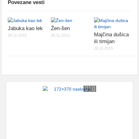
Povezane vesti
Jabuka kao lek
Žen-šen
Majčina dušica
26.11.2015.
26.11.2015.
ili timijan
26.11.2015.