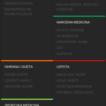
REUMATOLOGIJA
BOLOVI MIŠIĆA, KOSTIJU I
ENDOKRINOLOG
OTEKLINE
DIJABETOLOGIJA
NARODNA MEDICINA
PLUĆA I DISANJE
GLAVOBOLJA
OPEKOTINE I RANE
OČI
ALERGIJE
ISHRANA I DIJETA
LEPOTA
RAZNE DIJETE
NEGA LICA I KOŽE
LEKOVITI NAPICI
KOSA I NOKTI
VEGANSKI KUTAK
ESTETSKA HIRURGIJA
HIGIJENA I EKOLOGIJA
SPORTSKA MEDICINA