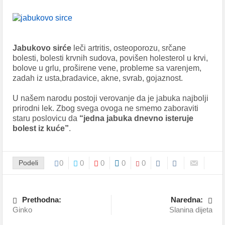
Jabukovo sirće
leči artritis, osteoporozu, srčane
bolesti, bolesti krvnih sudova, povišen holesterol u krvi,
bolove u grlu, proširene vene, probleme sa varenjem,
zadah iz usta,bradavice, akne, svrab, gojaznost.
U našem narodu postoji verovanje da je jabuka najbolji
prirodni lek. Zbog svega ovoga ne smemo zaboraviti
staru poslovicu da
“jedna jabuka dnevno isteruje
bolest iz kuće”
.
Podeli
0
0
0
0
0
Prethodna:
Naredna:
Ginko
Slanina dijeta