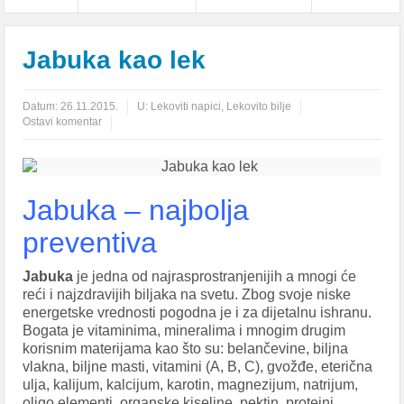
Jabuka kao lek
Datum:
26.11.2015.
U:
Lekoviti napici
,
Lekovito bilje
Ostavi komentar
Jabuka – najbolja
preventiva
Jabuka
je jedna od najrasprostranjenijih a mnogi će
reći i najzdravijih biljaka na svetu. Zbog svoje niske
energetske vrednosti pogodna je i za dijetalnu ishranu.
Bogata je vitaminima, mineralima i mnogim drugim
korisnim materijama kao što su: belančevine, biljna
vlakna, biljne masti, vitamini (A, B, C), gvožđe, eterična
ulja, kalijum, kalcijum, karotin, magnezijum, natrijum,
oligo elementi, organske kiseline, pektin, proteini,