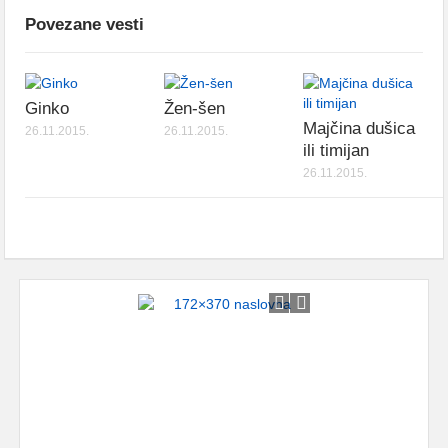
Povezane vesti
Ginko
Žen-šen
Majčina dušica
26.11.2015.
26.11.2015.
ili timijan
26.11.2015.