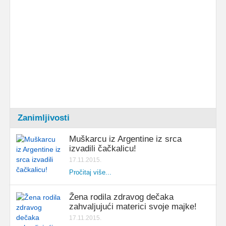
Zanimljivosti
Muškarcu iz Argentine iz srca
izvadili čačkalicu!
17.11.2015.
Pročitaj više...
Žena rodila zdravog dečaka
zahvaljujući materici svoje majke!
17.11.2015.