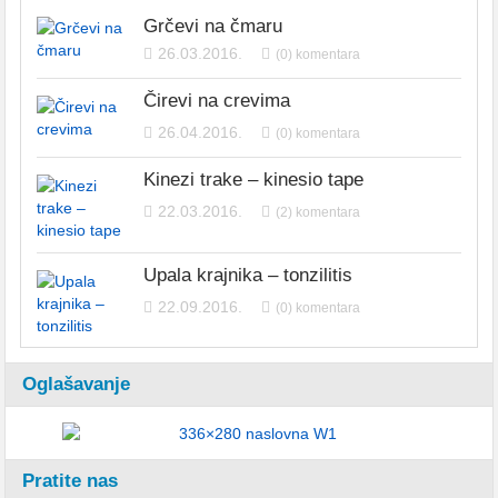
Grčevi na čmaru
26.03.2016.
(0) komentara
Čirevi na crevima
26.04.2016.
(0) komentara
Kinezi trake – kinesio tape
22.03.2016.
(2) komentara
Upala krajnika – tonzilitis
22.09.2016.
(0) komentara
Oglašavanje
Pratite nas