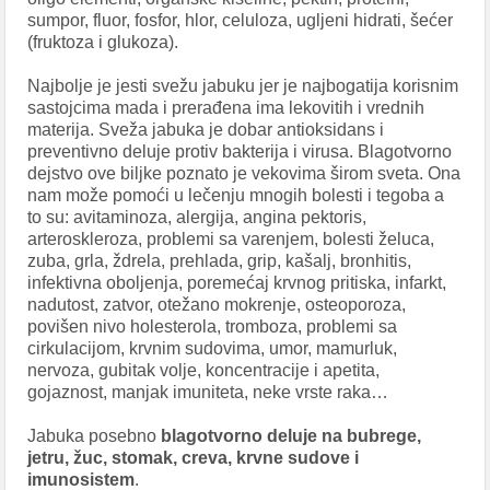
sumpor, fluor, fosfor, hlor, celuloza, ugljeni hidrati, šećer
(fruktoza i glukoza).
Najbolje je jesti svežu jabuku jer je najbogatija korisnim
sastojcima mada i prerađena ima lekovitih i vrednih
materija. Sveža jabuka je dobar antioksidans i
preventivno deluje protiv bakterija i virusa. Blagotvorno
dejstvo ove biljke poznato je vekovima širom sveta. Ona
nam može pomoći u lečenju mnogih bolesti i tegoba a
to su: avitaminoza, alergija, angina pektoris,
arteroskleroza, problemi sa varenjem, bolesti želuca,
zuba, grla, ždrela, prehlada, grip, kašalj, bronhitis,
infektivna oboljenja, poremećaj krvnog pritiska, infarkt,
nadutost, zatvor, otežano mokrenje, osteoporoza,
povišen nivo holesterola, tromboza, problemi sa
cirkulacijom, krvnim sudovima, umor, mamurluk,
nervoza, gubitak volje, koncentracije i apetita,
gojaznost, manjak imuniteta, neke vrste raka…
Jabuka posebno
blagotvorno deluje na bubrege,
jetru, žuc, stomak, creva, krvne sudove i
imunosistem
.