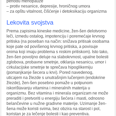
periodu menopauze
– protiv nesanice, depresije, hroničnog umora
– za opštu vitalnost, čišćenje i detoksikaciju organizma
Lekovita svojstva
Prema zapisima kineske medicine, žen-šen delotvorno
leči, izmedu ostalog, impotenciju i poremećaje krvnog
pritiska (na poseban na način: snižava pritisak osobama
koje pate od povišenog krvnog pritiska, a povisuje
onima koji imaju problema s niskim pritiskom). Isto tako,
žen-šen povoljno deluje na slabokrvnost, upalne bolesti
zglobova, probavne smetnje, otklanja nesanicu, umor i
cirkulacijske smetnje te sprečava hipoglikemiju
(pomanjkanje šecera u krvi). Pored navedenog,
uticajem na žlezde s unutrašnjim lučenjem (endokrine
žlezde), žen-šen posebno pomaže u potpunom
iskorištavanju vitamina i mineralnih materija u
organizmu. Bez vitamina i minerala organizam ne može
preraditi i pretvoriti u energiju šećera i masti, odnosno
belančevine u nužne gradivne materije. Uzimanje žen-
šena može koristi svima, bez obzira na starost i pol,
koristan je za lečenje bolesti i kao preventiva.