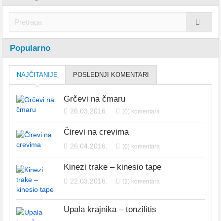
Popularno
NAJČITANIJE
POSLEDNJI KOMENTARI
Grčevi na čmaru
26.03.2016.
(0) komentara
Čirevi na crevima
26.04.2016.
(0) komentara
Kinezi trake – kinesio tape
22.03.2016.
(2) komentara
Upala krajnika – tonzilitis