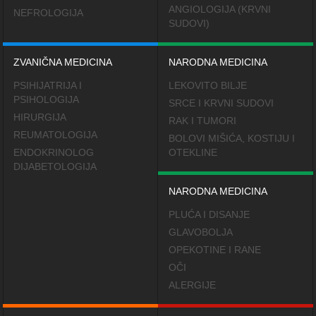
ANGIOLOGIJA (KRVNI
NEFROLOGIJA
SUDOVI)
ZVANIČNA MEDICINA
NARODNA MEDICINA
PSIHIJATRIJA I
LEKOVITO BILJE
PSIHOLOGIJA
SRCE I KRVNI SUDOVI
HIRURGIJA
RAK I TUMORI
REUMATOLOGIJA
BOLOVI MIŠIĆA, KOSTIJU I
ENDOKRINOLOG
OTEKLINE
DIJABETOLOGIJA
NARODNA MEDICINA
PLUĆA I DISANJE
GLAVOBOLJA
OPEKOTINE I RANE
OČI
ALERGIJE