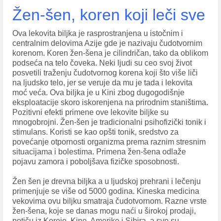
Žen-šen, koren koji leči sve
Ova lekovita biljka je rasprostranjena u istočnim i
centralnim delovima Azije gde je nazivaju čudotvornim
korenom. Koren žen-šena je cilindričan, tako da oblikom
podseća na telo čoveka. Neki ljudi su ceo svoj život
posvetili traženju čudotvornog korena koji što više liči
na ljudsko telo, jer se veruje da mu je tada i lekovita
moć veća. Ova biljka je u Kini zbog dugogodišnje
eksploatacije skoro iskorenjena na prirodnim staništima.
Pozitivni efekti primene ove lekovite biljke su
mnogobrojni. Žen-šen je tradicionalni psihofizički tonik i
stimulans. Koristi se kao opšti tonik, sredstvo za
povećanje otpornosti organizma prema raznim stresnim
situacijama i bolestima. Primena žen-šena odlaže
pojavu zamora i poboljšava fizičke sposobnosti.
Žen šen je drevna biljka a u ljudskoj prehrani i lečenju
primenjuje se više od 5000 godina. Kineska medicina
vekovima ovu biljku smatraja čudotvornom. Razne vrste
žen-šena, koje se danas mogu naći u širokoj prodaji,
potiču iz Koreje, Kine, Amerike i Sibira, a sve su