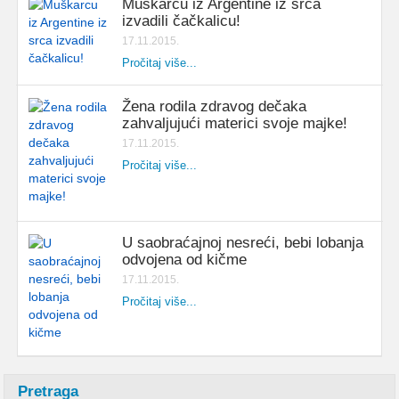
Muškarcu iz Argentine iz srca
izvadili čačkalicu!
17.11.2015.
Pročitaj više...
Žena rodila zdravog dečaka
zahvaljujući materici svoje majke!
17.11.2015.
Pročitaj više...
U saobraćajnoj nesreći, bebi lobanja
odvojena od kičme
17.11.2015.
Pročitaj više...
Pretraga