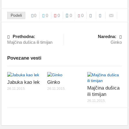
Podeli
0
0
0
0
0
Prethodna:
Naredna:
Majčina dušica ili timijan
Ginko
Povezane vesti
Jabuka kao lek
Ginko
Majčina dušica
26.11.2015.
26.11.2015.
ili timijan
26.11.2015.