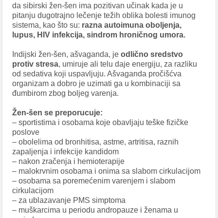
da sibirski žen-šen ima pozitivan učinak kada je u
pitanju dugotrajno lečenje težih oblika bolesti imunog
sistema, kao što su:
razna autoimuna oboljenja,
lupus, HIV infekcija, sindrom hroničnog umora.
Indijski žen-šen, ašvaganda, je
odlično sredstvo
protiv stresa
, umiruje ali telu daje energiju, za razliku
od sedativa koji uspavljuju. Ašvaganda pročišćva
organizam a dobro je uzimati ga u kombinaciji sa
đumbirom zbog boljeg varenja.
Žen-šen se preporucuje:
– sportistima i osobama koje obavljaju teške fizičke
poslove
– obolelima od bronhitisa, astme, artritisa, raznih
zapaljenja i infekcije kandidom
– nakon zračenja i hemioterapije
– malokrvnim osobama i onima sa slabom cirkulacijom
– osobama sa poremećenim varenjem i slabom
cirkulacijom
– za ublazavanje PMS simptoma
– muškarcima u periodu andropauze i ženama u