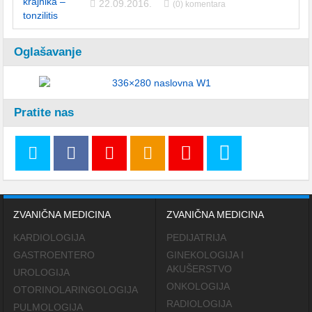
22.09.2016.
(0) komentara
Oglašavanje
Pratite nas
ZVANIČNA MEDICINA
ZVANIČNA MEDICINA
KARDIOLOGIJA
PEDIJATRIJA
GASTROENTERO
GINEKOLOGIJA I
AKUŠERSTVO
UROLOGIJA
ONKOLOGIJA
OTORINOLARINGOLOGIJA
RADIOLOGIJA
PULMOLOGIJA