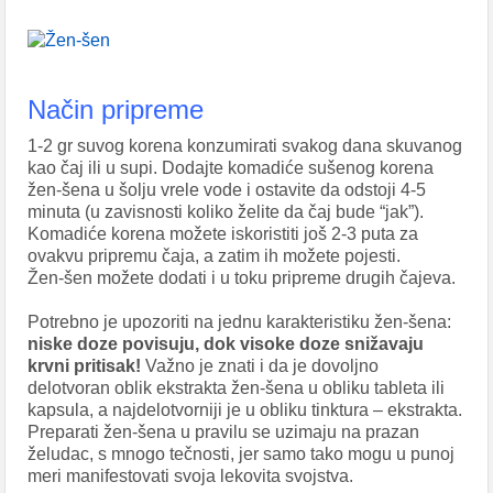
Način pripreme
1-2 gr suvog korena konzumirati svakog dana skuvanog
kao čaj ili u supi. Dodajte komadiće sušenog korena
žen-šena u šolju vrele vode i ostavite da odstoji 4-5
minuta (u zavisnosti koliko želite da čaj bude “jak”).
Komadiće korena možete iskoristiti još 2-3 puta za
ovakvu pripremu čaja, a zatim ih možete pojesti.
Žen-šen možete dodati i u toku pripreme drugih čajeva.
Potrebno je upozoriti na jednu karakteristiku žen-šena:
niske doze povisuju, dok visoke doze snižavaju
krvni pritisak!
Važno je znati i da je dovoljno
delotvoran oblik ekstrakta žen-šena u obliku tableta ili
kapsula, a najdelotvorniji je u obliku tinktura – ekstrakta.
Preparati žen-šena u pravilu se uzimaju na prazan
želudac, s mnogo tečnosti, jer samo tako mogu u punoj
meri manifestovati svoja lekovita svojstva.