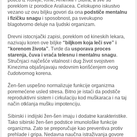
poreklom iz porodice Araliacea. Celokupno iskustvo
vezano uz ovu biljku govori da ona
podstiče mentalnu
i fizičku snagu
i sposobnost, pa sveukupno
blagotvorno deluje na ljudski organizam.
Drevni istocnjački zapisi, poreklom od kineskih lekara,
nazivaju koren ove biljke
“biljkom koja leči sve” i
“korenom života”
. Tvrde da
usporava proces
starenja, čuva i vraća telesnu i mentalnu snagu
.
Stručnjaci najčešće vitalnost i dug život svojstven
Kinezima objašnjavaju redovnim korišćenjem ovog
čudotvornog korena.
Žen-šen uspešno normalizuje funkcije organizma
poremećene usled stresa. Bitno je istaći da podstiče
reproduktivni sistem i cirkulaciju kod muškaraca i na taj
način otklanja mušku impotenciju.
Sibirski i indijski žen-šen imaju i dodatne karakteristike.
Tako sibirski žen-šen podstice imunološke funkcije
organizma. Zato se preporučuje kao preventiva protiv
prehlade i gripa. Nedavna naučna istraživanja govore