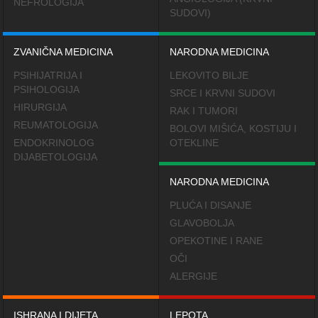
NEFROLOGIJA
SUDOVI)
ZVANIČNA MEDICINA
NARODNA MEDICINA
PSIHIJATRIJA I
LEKOVITO BILJE
PSIHOLOGIJA
SRCE I KRVNI SUDOVI
HIRURGIJA
RAK I TUMORI
REUMATOLOGIJA
BOLOVI MIŠIĆA, KOSTIJU I
ENDOKRINOLOG
OTEKLINE
DIJABETOLOGIJA
NARODNA MEDICINA
PLUĆA I DISANJE
GLAVOBOLJA
OPEKOTINE I RANE
OČI
ALERGIJE
ISHRANA I DIJETA
LEPOTA