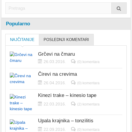
Popularno
NAJČITANIJE
POSLEDNJI KOMENTARI
Grčevi na čmaru
26.03.2016.
(0) komentara
Čirevi na crevima
26.04.2016.
(0) komentara
Kinezi trake – kinesio tape
22.03.2016.
(2) komentara
Upala krajnika – tonzilitis
22.09.2016.
(0) komentara