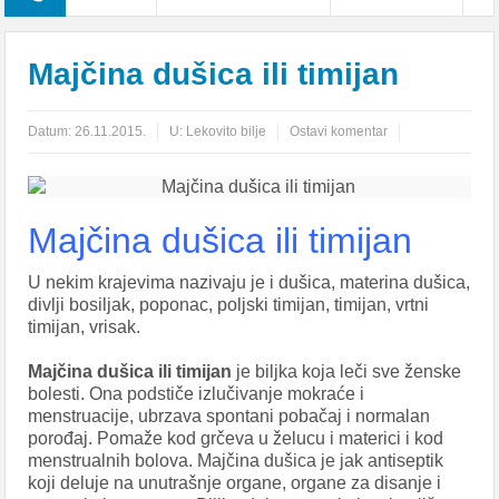
Majčina dušica ili timijan
Datum:
26.11.2015.
U:
Lekovito bilje
Ostavi komentar
Majčina dušica ili timijan
U nekim krajevima nazivaju je i dušica, materina dušica,
divlji bosiljak, poponac, poljski timijan, timijan, vrtni
timijan, vrisak.
Majčina dušica ili timijan
je biljka koja leči sve ženske
bolesti. Ona podstiče izlučivanje mokraće i
menstruacije, ubrzava spontani pobačaj i normalan
porođaj. Pomaže kod grčeva u želucu i materici i kod
menstrualnih bolova. Majčina dušica je jak antiseptik
koji deluje na unutrašnje organe, organe za disanje i