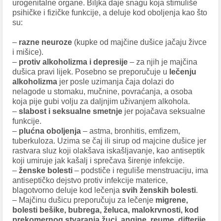
urogenitalne organe. Biljka daje snagu koja stimuliše
psihičke i fizičke funkcije, a deluje kod oboljenja kao što
su:
–
razne neuroze
(kupke od majčine dušice jačaju živce
i mišice).
–
protiv alkoholizma i depresije
– za njih je majčina
dušica pravi lijek. Posebno se preporučuje u
lečenju
alkoholizma
jer posle uzimanja čaja dolazi do
nelagode u stomaku, mučnine, povraćanja, a osoba
koja pije gubi volju za daljnjim uživanjem alkohola.
–
slabost i seksualne smetnje
jer pojačava seksualne
funkcije.
–
plućna oboljenja
– astma, bronhitis, emfizem,
tuberkuloza. Uzima se čaj ili sirup od majcine dušice jer
rastvara sluz koji olakšava iskašljavanje, kao antiseptik
koji umiruje jak kašalj i sprečava širenje infekcije.
–
ženske bolesti
– podstiče i reguliše menstruaciju, ima
antiseptičko dejstvo protiv infekcije materice,
blagotvorno deluje kod lečenja
svih ženskih bolesti
.
– Majčinu dušicu preporučuju za lečenje
migrene,
bolesti bešike, bubrega, želuca, malokrvnosti, kod
prekomernog stvaranja žuci, angine, reume, difterije,