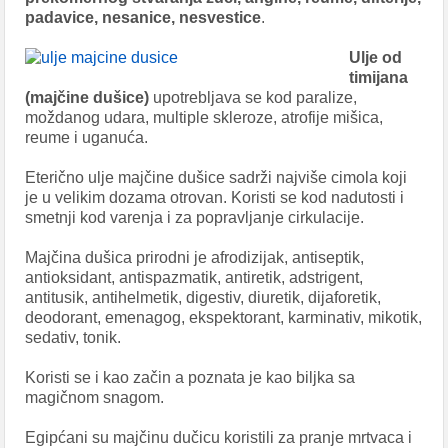
padavice, nesanice, nesvestice
.
Ulje od
timijana
(majčine dušice)
upotrebljava se kod paralize,
moždanog udara, multiple skleroze, atrofije mišica,
reume i uganuća.
Eterično ulje majčine dušice sadrži najviše cimola koji
je u velikim dozama otrovan. Koristi se kod nadutosti i
smetnji kod varenja i za popravljanje cirkulacije.
Majčina dušica prirodni je afrodizijak, antiseptik,
antioksidant, antispazmatik, antiretik, adstrigent,
antitusik, antihelmetik, digestiv, diuretik, dijaforetik,
deodorant, emenagog, ekspektorant, karminativ, mikotik,
sedativ, tonik.
Koristi se i kao začin a poznata je kao biljka sa
magičnom snagom.
Egipćani su majčinu dučicu koristili za pranje mrtvaca i