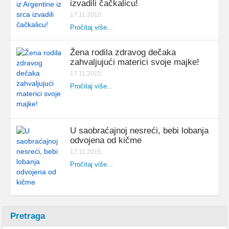
izvadili čačkalicu!
17.11.2015.
Pročitaj više...
Žena rodila zdravog dečaka
zahvaljujući materici svoje majke!
17.11.2015.
Pročitaj više...
U saobraćajnoj nesreći, bebi lobanja
odvojena od kičme
17.11.2015.
Pročitaj više...
Pretraga