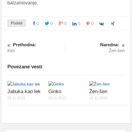
balzamovanje.
Podeli
0
0
0
0
0
Prethodna:
Naredna:
Kim
Žen-šen
Povezane vesti
Jabuka kao lek
Ginko
Žen-šen
26.11.2015.
26.11.2015.
26.11.2015.