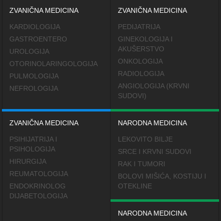
ZVANIČNA MEDICINA
ZVANIČNA MEDICINA
KARDIOLOGIJA
PEDIJATRIJA
GASTROENTERO
GINEKOLOGIJA I
AKUŠERSTVO
UROLOGIJA
ONKOLOGIJA
OTORINOLARINGOLOGIJA
RADIOLOGIJA
PULMOLOGIJA
ANGIOLOGIJA (KRVNI
NEFROLOGIJA
SUDOVI)
ZVANIČNA MEDICINA
NARODNA MEDICINA
PSIHIJATRIJA I
LEKOVITO BILJE
PSIHOLOGIJA
SRCE I KRVNI SUDOVI
HIRURGIJA
RAK I TUMORI
REUMATOLOGIJA
BOLOVI MIŠIĆA, KOSTIJU I
ENDOKRINOLOG
OTEKLINE
DIJABETOLOGIJA
NARODNA MEDICINA