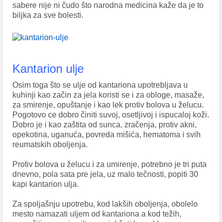
sabere nije ni čudo što narodna medicina kaže da je to
biljka za sve bolesti.
Kantarion ulje
Osim toga što se ulje od kantariona upotrebljava u
kuhinji kao začin za jela koristi se i za obloge, masaže,
za smirenje, opuštanje i kao lek protiv bolova u želucu.
Pogotovo ce dobro činiti suvoj, osetljivoj i ispucaloj koži.
Dobro je i kao zaštita od sunca, zračenja, protiv akni,
opekotina, uganuća, povreda mišića, hematoma i svih
reumatskih oboljenja.
Protiv bolova u želucu i za umirenje, potrebno je tri puta
dnevno, pola sata pre jela, uz malo tečnosti, popiti 30
kapi kantarion ulja.
Za spoljašnju upotrebu, kod lakših oboljenja, obolelo
mesto namazati uljem od kantariona a kod težih,