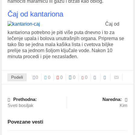
namočiti maramicu ili gazu i držati kao oblog.
Čaj od kantariona
Čaj od
kantariona potrebno je piti više puta dnevno i to za
lečenje upala i bolova unutrašnjih organa. Priprema se
tako što se jedna mala kašika lista i cvetova biljke
prelije sa jednom šoljom ključale vode. Nakon 10
minuta procedi i pije nezaslađen.
Podeli
0
0
0
0
0
Prethodna:
Naredna:
Sveti bosiljak
Kim
Povezane vesti