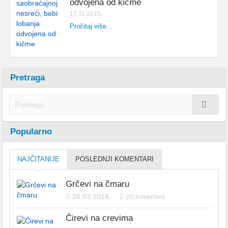
odvojena od kičme
17.11.2015.
Pročitaj više...
Pretraga
Popularno
NAJČITANIJE
POSLEDNJI KOMENTARI
Grčevi na čmaru
26.03.2016.
(0) komentara
Čirevi na crevima