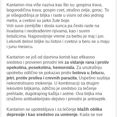
Kantarion ima više naziva kao što su: gospina trava,
bogorodičina trava, gospin cvet, strašno zelje, gorac. To
je višegodišnja je biljka i raste u visini od oko jednog
metra, a cvetovi su jarko žute boje.
Voli suvo zemljište i dosta sunca pa često raste na
livadama i neobrađenim njivama, kao i suvim
brdašcima. Najpovoljnije vreme za berbu je maj i jun.
Lekoviti delovi biljke su listovi i cvetovi a beru se u maju
i junu mesecu.
Kantarion se još od davnina koristi kao efikasno
sredstvo i proveren prirodni lek
za vidanje rana i protiv
opekotina, posekotina, hemoroida.
Za unutrašnju
upotrebu odlično se pokazao protiv
bolova u želucu,
jetri, protiv proliva i crevnih parazita.
Uspešno suzbija
nekontrolisano mokrenje. U kombinaciji sa drugim
lekovitim biljkama, odlično je sredstvo za lečenje
prehlade, dugotrajnog kašlja i astme. Ova biljka ima
izraženo antibakterijsko dejstvo i prirodni je antiseptik.
Kantarion se upotrebljava i za lečenje
blažih oblika
depresije i kao sredstvo za umirenje
. Kada se sve