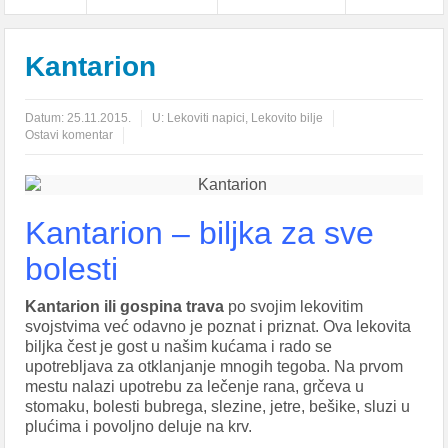
Kantarion
Datum:
25.11.2015.
U:
Lekoviti napici
,
Lekovito bilje
Ostavi komentar
Kantarion – biljka za sve
bolesti
Kantarion ili gospina trava
po svojim lekovitim
svojstvima već odavno je poznat i priznat. Ova lekovita
biljka čest je gost u našim kućama i rado se
upotrebljava za otklanjanje mnogih tegoba. Na prvom
mestu nalazi upotrebu za lečenje rana, grčeva u
stomaku, bolesti bubrega, slezine, jetre, bešike, sluzi u
plućima i povoljno deluje na krv.