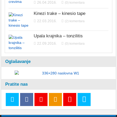
26.04.2016.
(0) komentara
Kinezi trake – kinesio tape
22.03.2016.
(2) komentara
Upala krajnika – tonzilitis
22.09.2016.
(0) komentara
Oglašavanje
Pratite nas