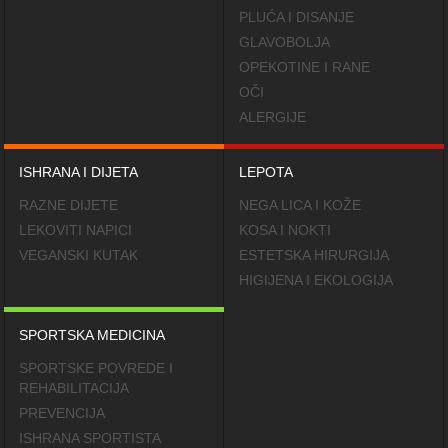
PLUĆA I DISANJE
GLAVOBOLJA
OPEKOTINE I RANE
OČI
ALERGIJE
ISHRANA I DIJETA
LEPOTA
RAZNE DIJETE
NEGA LICA I KOŽE
LEKOVITI NAPICI
KOSA I NOKTI
VEGANSKI KUTAK
ESTETSKA HIRURGIJA
HIGIJENA I EKOLOGIJA
SPORTSKA MEDICINA
SPORTSKE POVREDE I
REHABILITACIJA
PREVENCIJA
ISHRANA SPORTISTA