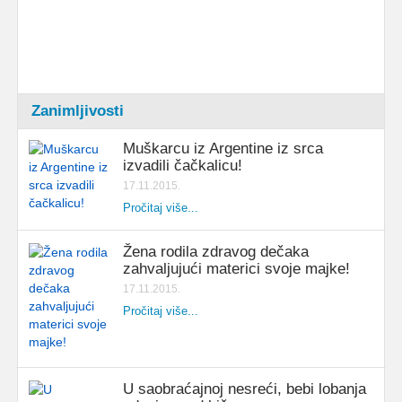
Zanimljivosti
Muškarcu iz Argentine iz srca
izvadili čačkalicu!
17.11.2015.
Pročitaj više...
Žena rodila zdravog dečaka
zahvaljujući materici svoje majke!
17.11.2015.
Pročitaj više...
U saobraćajnoj nesreći, bebi lobanja